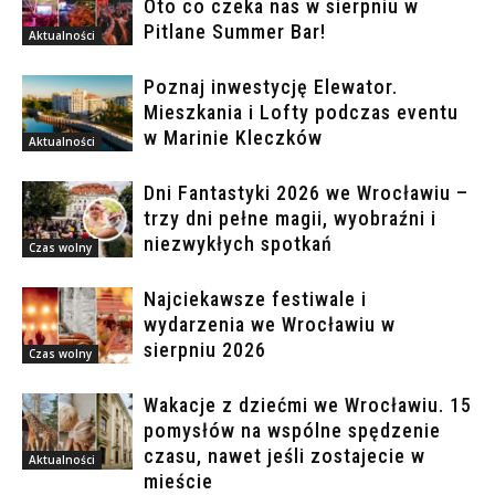
Oto co czeka nas w sierpniu w
Pitlane Summer Bar!
Aktualności
Poznaj inwestycję Elewator.
Mieszkania i Lofty podczas eventu
w Marinie Kleczków
Aktualności
Dni Fantastyki 2026 we Wrocławiu –
trzy dni pełne magii, wyobraźni i
niezwykłych spotkań
Czas wolny
Najciekawsze festiwale i
wydarzenia we Wrocławiu w
sierpniu 2026
Czas wolny
Wakacje z dziećmi we Wrocławiu. 15
pomysłów na wspólne spędzenie
czasu, nawet jeśli zostajecie w
Aktualności
mieście