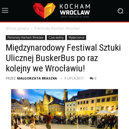
Strona główna
Patronaty Kocham Wroclaw
Patronaty Kocham Wroclaw
Czas wolny
Wydarzenia
Międzynarodowy Festiwal Sztuki
Ulicznej BuskerBus po raz
kolejny we Wrocławiu!
PRZEZ
MAŁGORZATA BRASZKA
9 LIPCA 2017
0