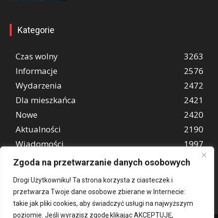
Kategorie
Czas wolny
3263
Informacje
2576
Wydarzenia
2472
Dla mieszkańca
2421
Nowe
2420
Aktualności
2190
Wiadomości
1997
REKLAMA
849
Zgoda na przetwarzanie danych osobowych
Atrakcje turystyczne
670
Drogi Użytkowniku! Ta strona korzysta z ciasteczek i
przetwarza Twoje dane osobowe zbierane w Internecie:
takie jak pliki cookies, aby świadczyć usługi na najwyższym
poziomie. Jeśli wyrazisz zgodę klikając AKCEPTUJĘ,