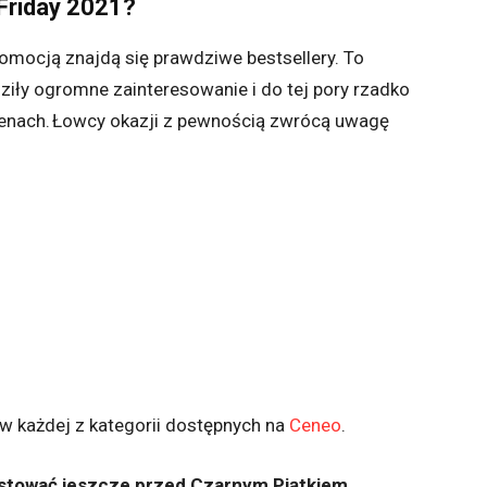
 Friday 2021?
mocją znajdą się prawdziwe bestsellery. To
dziły ogromne zainteresowanie i do tej pory rzadko
enach. Łowcy okazji z pewnością zwrócą uwagę
ą w każdej z kategorii dostępnych na
Ceneo
.
testować jeszcze przed Czarnym Piątkiem.