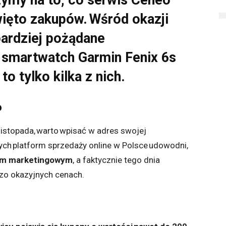
rzymy na to, co serwis Ceneo
ięto zakupów. Wśród okazji
jbardziej pożądane
, smartwatch Garmin Fenix 6s
o tylko kilka z nich.
eo
listopada, warto wpisać w adres swojej
zych platform sprzedaży online w Polsce udowodni,
iem marketingowym
, a faktycznie tego dnia
zo okazyjnych cenach.