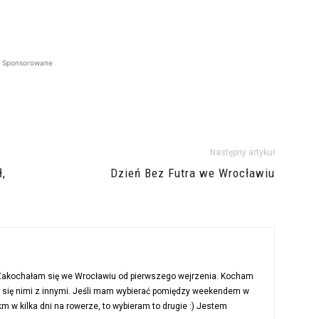
Sponsorowane
Następny artykuł
ł,
Dzień Bez Futra we Wrocławiu
 Zakochałam się we Wrocławiu od pierwszego wejrzenia. Kocham
ć się nimi z innymi. Jeśli mam wybierać pomiędzy weekendem w
 w kilka dni na rowerze, to wybieram to drugie :) Jestem