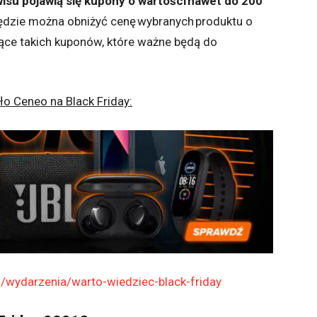
wisu pojawią się kupony o wartości nawet do 200
 będzie można obniżyć cenę wybranych produktu o
ące takich kuponów, które ważne będą do
ło Ceneo na Black Friday:
l/wydarzenia/warto-wiedziec-black-friday