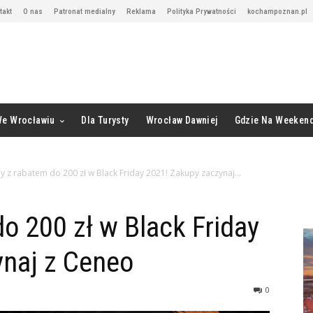
takt
O nas
Patronat medialny
Reklama
Polityka Prywatności
kochampoznan.pl
We Wrocławiu
Dla Turysty
Wrocław Dawniej
Gdzie Na Weeken
 z rabatem do 200 zł w Black Friday 2021! Zakupy zaczynaj...
o 200 zł w Black Friday
ynaj z Ceneo
0