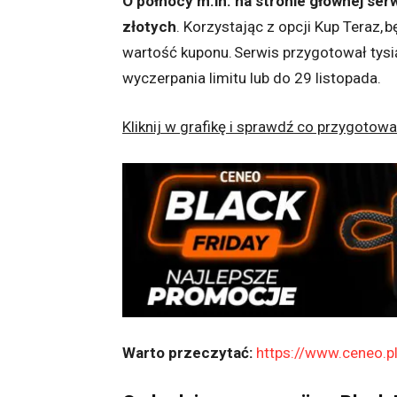
O północy m.in. na stronie głównej ser
złotych
. Korzystając z opcji Kup Teraz,
wartość kuponu.
Serwis przygotował tysi
wyczerpania limitu lub do 29 listopada.
Kliknij w grafikę i sprawdź co przygotowa
Warto przeczytać:
https://www.ceneo.p