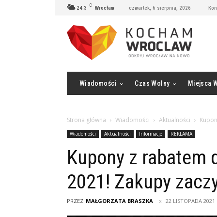
C
24.3
Wrocław
czwartek, 6 sierpnia, 2026
Kon
Wiadomości
Czas Wolny
Miejsca 
Strona główna
Wiadomości
Aktualności
Kupony
Wiadomości
Aktualności
Informacje
REKLAMA
Kupony z rabatem d
2021! Zakupy zacz
PRZEZ
MAŁGORZATA BRASZKA
22 LISTOPADA 2021