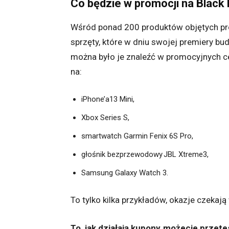
Co będzie w promocji na Black
Wśród ponad 200 produktów objętych pro
sprzęty, które w dniu swojej premiery bu
można było je znaleźć w promocyjnych c
na:
iPhone’a13 Mini,
Xbox Series S,
smartwatch Garmin Fenix 6S Pro,
głośnik bezprzewodowy JBL Xtreme3,
Samsung Galaxy Watch 3.
To tylko kilka przykładów, okazje czekaj
To, jak działają kupony, możecie prze