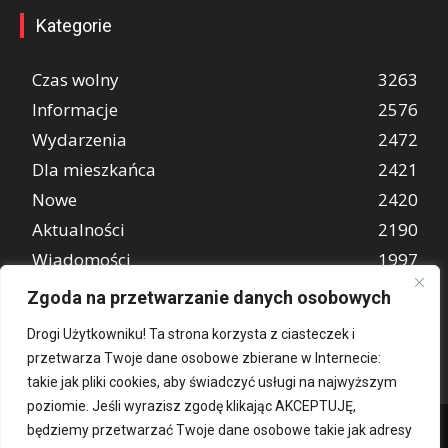
Kategorie
Czas wolny
3263
Informacje
2576
Wydarzenia
2472
Dla mieszkańca
2421
Nowe
2420
Aktualności
2190
Wiadomości
1997
REKLAMA
849
Zgoda na przetwarzanie danych osobowych
Atrakcje turystyczne
670
Drogi Użytkowniku! Ta strona korzysta z ciasteczek i
przetwarza Twoje dane osobowe zbierane w Internecie:
takie jak pliki cookies, aby świadczyć usługi na najwyższym
poziomie. Jeśli wyrazisz zgodę klikając AKCEPTUJĘ,
będziemy przetwarzać Twoje dane osobowe takie jak adresy