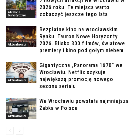
7 nowych atrakcji we Wrocławiu w
2026 roku. Te miejsca warto
Atrakcje
zobaczyć jeszcze tego lata
turystyczne
Bezpłatne kino na wrocławskim
Rynku. Tauron Nowe Horyzonty
2026. Blisko 300 filmów, światowe
Aktualności
premiery i kino pod gołym niebem
Gigantyczna „Panorama 1670” we
Wrocławiu. Netflix szykuje
największą promocję nowego
Aktualności
sezonu serialu
We Wrocławiu powstała najmniejsza
Żabka w Polsce
Aktualności