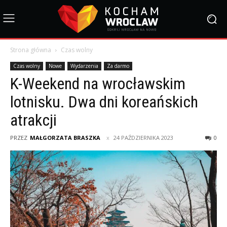
Strona główna
Czas wolny
Czas wolny
Nowe
Wydarzenia
Za darmo
K-Weekend na wrocławskim
lotnisku. Dwa dni koreańskich
atrakcji
PRZEZ
MAŁGORZATA BRASZKA
24 PAŹDZIERNIKA 2023
0