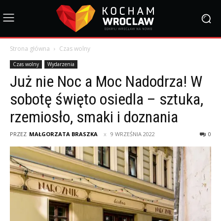
Strona główna
Czas wolny
Czas wolny
Wydarzenia
Już nie Noc a Moc Nadodrza! W
sobotę święto osiedla – sztuka,
rzemiosło, smaki i doznania
PRZEZ
MAŁGORZATA BRASZKA
9 WRZEŚNIA 2022
0