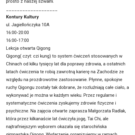
prosto z naszej szwalni.
___________________
Kontury Kultury
ul. Jagiellończyka 10A
16:00-20:00
16:00-17:00
Lekcja otwarta Qigong
Qigong( czyt: czi kung) to system ćwiczeń stosowanych w
Chinach od kilku tysięcy lat dla poprawy zdrowia, a ostatnich
latach ćwiczenia te robią zawrotną karierę na Zachodzie ze
względu na prozdrowotne zastosowanie. Płynne, spokojne
ruchy Qigongu zostały tak dobrane, że rozluźniają całe ciało, a
wykonywać je można w każdym wieku. Przez regularne i
systematyczne ćwiczenia zyskujemy zdrowie fizyczne i
psychiczne. Na zajęcia otwarte zaprasza Małgorzata Radlak,
która przez kilkanaście lat ćwiczyła jogę, Tai Chi, ale
najtrafniejszym wyborem okazała się starochińska
gimnastyka Qigong. Wydarzenie organizujemy w ramach