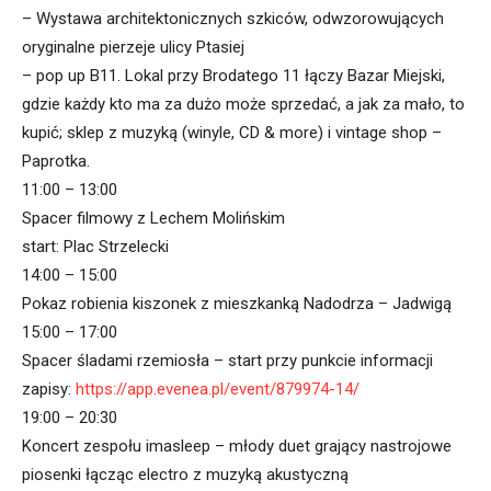
– Wystawa architektonicznych szkiców, odwzorowujących
oryginalne pierzeje ulicy Ptasiej
– pop up B11. Lokal przy Brodatego 11 łączy Bazar Miejski,
gdzie każdy kto ma za dużo może sprzedać, a jak za mało, to
kupić; sklep z muzyką (winyle, CD & more) i vintage shop –
Paprotka.
11:00 – 13:00
Spacer filmowy z Lechem Molińskim
start: Plac Strzelecki
14:00 – 15:00
Pokaz robienia kiszonek z mieszkanką Nadodrza – Jadwigą
15:00 – 17:00
Spacer śladami rzemiosła – start przy punkcie informacji
zapisy:
https://app.evenea.pl/event/879974-14/
19:00 – 20:30
Koncert zespołu imasleep – młody duet grający nastrojowe
piosenki łącząc electro z muzyką akustyczną