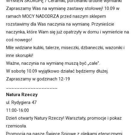
WYMIEŃ SKORUPĘ / Ceramiki, porcelanki drobne wymianki
Zapraszamy Was na wymianę zastawy stołowej! 10.09 w
ramach MOCY NADODRZA przed naszym sklepem
rozstawimy dla Was naczynia na wymianę. Przynieście
naczynka, które Wam się już opatrzyły w domu i wymieńcie na
coś nowego!
Mile widziane kubki, talerze, miseczki, dzbaneczki, wazoniki i
inne skorupki!
Ważne, naczynia na wymianę muszą być „całe”.
W sobotę 10.09 wyjątkowo działać będziemy dłużej.
Zapraszamy w godzinach 12-19
___________________
Natura Rzeczy
ul. Rydygiera 47
11:00-16:00
Dzień otwarty Natury Rzeczy! Warsztaty, promocje i pokaz
rzemiosła.
Promocja na nasze Świece Sojowe z olejkami eterycznymi.