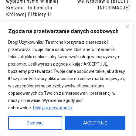
wybrzmi hymn Wielkiej
we Wrocławiu [BILETY,
Brytanii. To hołd dla
INFORMACJE]
Królowej Elżbiety II
Zgoda na przetwarzanie danych osobowych
Drogi Użytkowniku! Ta strona korzysta z ciasteczek i
przetwarza Twoje dane osobowe zbierane w Internecie:
takie jak pliki cookies, aby świadczyć usługi na najwyższym
poziomie. Jeśli wyrazisz zgodę klikając AKCEPTUJĘ,
będziemy przetwarzać Twoje dane osobowe takie jak adresy
Małgorzata Braszka
IP czy identyfikatory plików cookie do celów marketingowych,
Redaktorka naczelna portalu. Zakochałam się we Wrocławiu od
w szczególności na potrzeby wyświetlania reklam
pierwszego wejrzenia. Kocham odkrywać nowe rzeczy i dzielić
dopasowanych do Twoich zainteresowań i preferencji w
się nimi z innymi. Jeśli mam wybierać pomiędzy weekendem w
naszym serwisie. Wyrażenie zgody jest
hotelu SPA, a pokonaniem 200km w kilka dni na rowerze, to
dobrowolne.
Polityka prywatności
wybieram to drugie :) Jestem niepoprawną optymistką.
Dostosuj
AKCEPTUJĘ
PODOBNE ARTYKUŁY