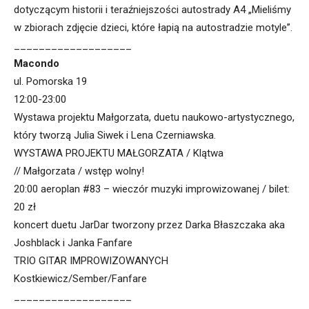
dotyczącym historii i teraźniejszości autostrady A4 „Mieliśmy
w zbiorach zdjęcie dzieci, które łapią na autostradzie motyle”.
___________________
Macondo
ul. Pomorska 19
12:00-23:00
Wystawa projektu Małgorzata, duetu naukowo-artystycznego,
który tworzą Julia Siwek i Lena Czerniawska.
WYSTAWA PROJEKTU MAŁGORZATA / Klątwa
// Małgorzata / wstęp wolny!
20:00 aeroplan #83 – wieczór muzyki improwizowanej / bilet:
20 zł
koncert duetu JarDar tworzony przez Darka Błaszczaka aka
Joshblack i Janka Fanfare
TRIO GITAR IMPROWIZOWANYCH
Kostkiewicz/Sember/Fanfare
___________________