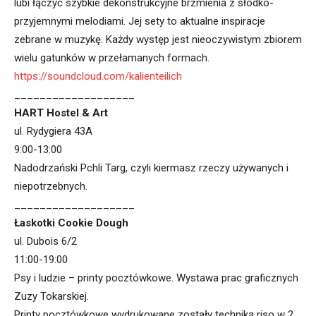
lubi łączyć szybkie dekonstrukcyjne brzmienia z słodko-
przyjemnymi melodiami. Jej sety to aktualne inspiracje
zebrane w muzykę. Każdy występ jest nieoczywistym zbiorem
wielu gatunków w przełamanych formach.
https://soundcloud.com/kalienteilich
___________________
HART Hostel & Art
ul. Rydygiera 43A
9:00-13:00
Nadodrzański Pchli Targ, czyli kiermasz rzeczy używanych i
niepotrzebnych.
___________________
Łaskotki Cookie Dough
ul. Dubois 6/2
11:00-19:00
Psy i ludzie – printy pocztówkowe. Wystawa prac graficznych
Zuzy Tokarskiej.
Printy pocztówkowe wydrukowane zostały techniką riso w 2