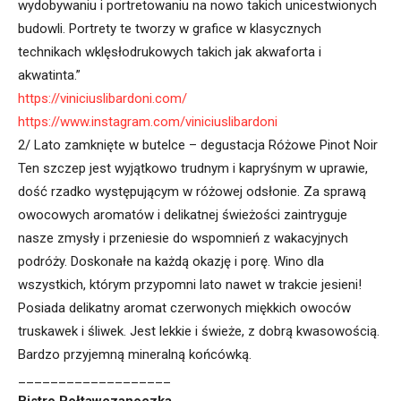
wydobywaniu i portretowaniu na nowo takich unicestwionych
budowli. Portrety te tworzy w grafice w klasycznych
technikach wklęsłodrukowych takich jak akwaforta i
akwatinta.”
https://viniciuslibardoni.com/
https://www.instagram.com/viniciuslibardoni
2/ Lato zamknięte w butelce – degustacja Różowe Pinot Noir
Ten szczep jest wyjątkowo trudnym i kapryśnym w uprawie,
dość rzadko występującym w różowej odsłonie. Za sprawą
owocowych aromatów i delikatnej świeżości zaintryguje
nasze zmysły i przeniesie do wspomnień z wakacyjnych
podróży. Doskonałe na każdą okazję i porę. Wino dla
wszystkich, którym przypomni lato nawet w trakcie jesieni!
Posiada delikatny aromat czerwonych miękkich owoców
truskawek i śliwek. Jest lekkie i świeże, z dobrą kwasowością.
Bardzo przyjemną mineralną końcówką.
___________________
Bistro Połtawczanoczka