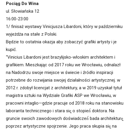
Pociąg Do Wina
ul. Słowiańska 12
16:00-23:00
1/ finisaż wystawy Vinicjusza Libardoni, który w październiku
wyjeżdża na stałe z Polski.
Będzie to ostatnia okazja aby zobaczyć grafiki artysty i je
kupić.
“Vinicius Libardoni jest brazylijsko-włoskim architektem i
grafikiem. Mieszkając od 2017 roku we Wrocławiu, odnalazł
na Nadodrzu swoje miejsce w świecie i źródło inspiracji
potrzebne do rozwijania swojej działalności artystycznej. w
2012 r. zdobył licencjat z architektury, a w 2019 uzyskał tytuł
magistra sztuki na Wydziale Grafiki ASP we Wrocławiu, w
pracowni intaglio—gdzie pracuje od 2018 roku na stanowisku
laboranta technicznego i stara się̨ o stopień́ doktora. Na
gruncie swoich zawodowych doświadczeń́ bada architekturę̨
poprzez artystyczne spojrzenie. Jego praca skupia się̨ na