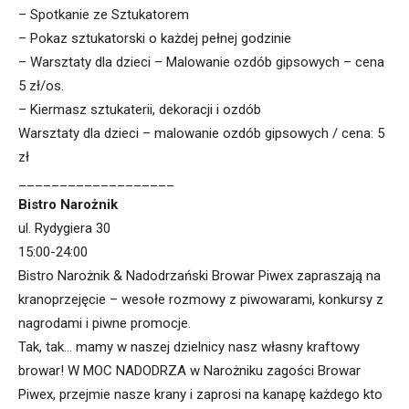
– Spotkanie ze Sztukatorem
– Pokaz sztukatorski o każdej pełnej godzinie
– Warsztaty dla dzieci – Malowanie ozdób gipsowych – cena
5 zł/os.
– Kiermasz sztukaterii, dekoracji i ozdób
Warsztaty dla dzieci – malowanie ozdób gipsowych / cena: 5
zł
___________________
Bistro Narożnik
ul. Rydygiera 30
15:00-24:00
Bistro Narożnik & Nadodrzański Browar Piwex zapraszają na
kranoprzejęcie – wesołe rozmowy z piwowarami, konkursy z
nagrodami i piwne promocje.
Tak, tak… mamy w naszej dzielnicy nasz własny kraftowy
browar! W MOC NADODRZA w Narożniku zagości Browar
Piwex, przejmie nasze krany i zaprosi na kanapę każdego kto