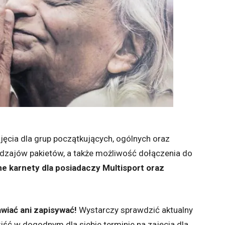
ęcia dla grup początkujących, ogólnych oraz
odzajów pakietów, a także możliwość dołączenia do
e karnety dla posiadaczy Multisport oraz
awiać ani zapisywać!
Wystarczy sprawdzić aktualny
zyjść w dogodnym dla siebie terminie na zajęcia dla