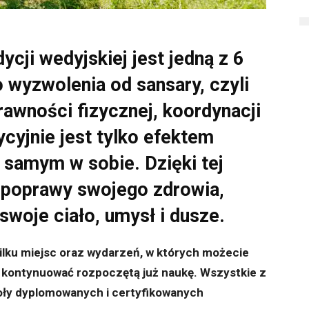
ycji wedyjskiej jest jedną z 6
wyzwolenia od sansary, czyli
rawności fizycznej, koordynacji
ycyjnie jest tylko efektem
 samym w sobie. Dzięki tej
j poprawy swojego zdrowia,
woje ciało, umysł i dusze.
ilku miejsc oraz wydarzeń, w których możecie
k i kontynuować rozpoczętą już naukę. Wszystkie z
oły dyplomowanych i certyfikowanych