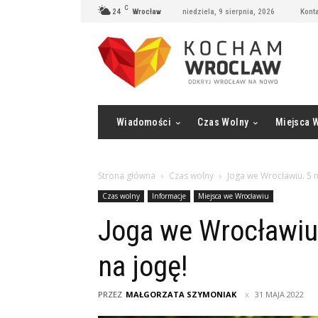
C
24
Wrocław
niedziela, 9 sierpnia, 2026
Konta
Wiadomości
Czas Wolny
Miejsca 
Strona główna
Czas wolny
Joga we Wrocławiu. 5 n
Czas wolny
Informacje
Miejsca we Wrocławiu
Joga we Wrocławiu.
na jogę!
PRZEZ
MAŁGORZATA SZYMONIAK
31 MAJA 2022