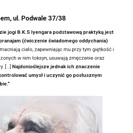
em, ul. Podwale 37/38
ie jogi B.K.S Iyengara podstawową praktyką jest
, pranajam (ćwiczenie świadomego oddychania)
acniają ciało, zapewniając mu przy tym giętkość i
dzonych w nim toksyn, usuwają zmęczenie oraz
. […]
Najdonioślejsze jednak ich znaczenie
 kontrolować umysł i uczynić go posłusznym
ie.”