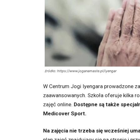
źródło: https://www.joganamaste.pl/iyengar
W Centrum Jogi Iyengara prowadzone zaj
zaawansowanych. Szkoła oferuje kilka r
zajęć online.
Dostępne są także specjaln
Medicover Sport.
Na zajęcia nie trzeba się wcześniej um
plan zajęć znajdujący się na stronie i pr