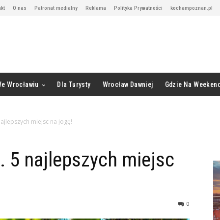
kt
O nas
Patronat medialny
Reklama
Polityka Prywatności
kochampoznan.pl
We Wrocławiu
Dla Turysty
Wrocław Dawniej
Gdzie Na Weeken
ajlepszych miejsc na jogę!
 5 najlepszych miejsc
0