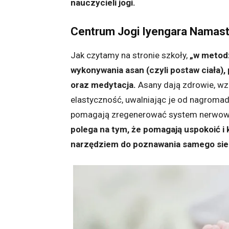
nauczycieli jogi.
Centrum Jogi Iyengara Namast
Jak czytamy na stronie szkoły,
„w metodz
wykonywania asan (czyli postaw ciała)
oraz medytacja.
Asany dają zdrowie, wzm
elastyczność, uwalniając je od nagroma
pomagają zregenerować system nerwowy
polega na tym, że pomagają uspokoić i
narzędziem do poznawania samego sieb