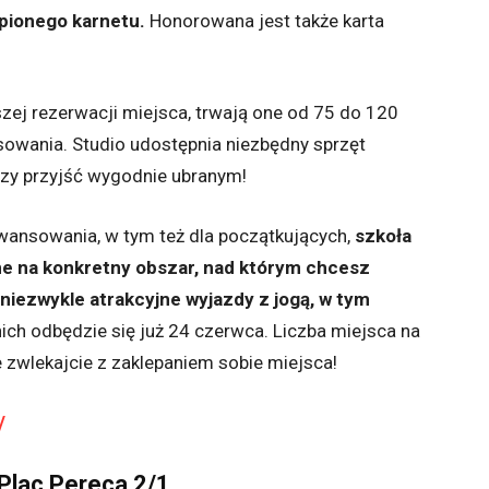
pionego karnetu.
Honorowana jest także karta
zej rezerwacji miejsca, trwają one od 75 do 120
sowania. Studio udostępnia niezbędny sprzęt
czy przyjść wygodnie ubranym!
ansowania, w tym też dla początkujących,
szkoła
ne na konkretny obszar, nad którym chcesz
iezwykle atrakcyjne wyjazdy z jogą, w tym
nich odbędzie się już 24 czerwca. Liczba miejsca na
e zwlekajcie z zaklepaniem sobie miejsca!
/
Plac Pereca 2/1