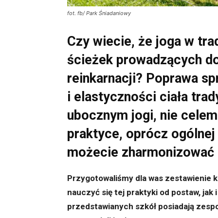
fot. fb/ Park Śniadaniowy
Czy wiecie, że joga w trad
ścieżek prowadzących do 
reinkarnacji? Poprawa sp
i elastyczności ciała trad
ubocznym jogi, nie celem
praktyce, oprócz ogólne
możecie zharmonizować s
Przygotowaliśmy dla was zestawienie k
nauczyć się tej praktyki od postaw, ja
przedstawianych szkół posiadają zesp