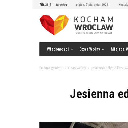
C
26.5
Wrocław
piątek, 7 sierpnia, 2026
Kontak
Wiadomości
Czas Wolny
Miejsca 
Strona główna
Czas wolny
Jesienna edycja Festiw
Jesienna e