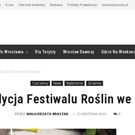
t
O nas
Patronat medialny
Reklama
Polityka Prywatności
kochampoznan.pl
We Wrocławiu
Dla Turysty
Wrocław Dawniej
Gdzie Na Weeken
alu Roślin we Wrocławiu!
Czas wolny
Nowe
Wydarzenia
Za darmo
dycja Festiwalu Roślin we
PRZEZ
MAŁGORZATA BRASZKA
25 WRZEŚNIA 2024
0