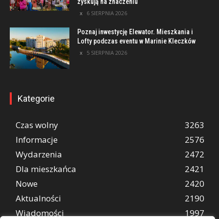
zyskują na znaczeniu
6 SIERPNIA 2026
Poznaj inwestycję Elewator. Mieszkania i
Lofty podczas eventu w Marinie Kleczków
5 SIERPNIA 2026
Kategorie
Czas wolny
3263
Informacje
2576
Wydarzenia
2472
Dla mieszkańca
2421
Nowe
2420
Aktualności
2190
Wiadomości
1997