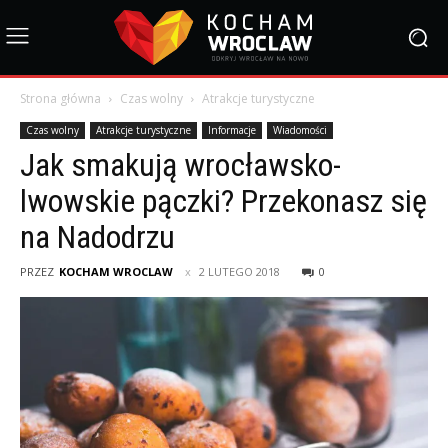
Strona główna
Czas wolny
Atrakcje turystyczne
Czas wolny
Atrakcje turystyczne
Informacje
Wiadomości
Jak smakują wrocławsko-
lwowskie pączki? Przekonasz się
na Nadodrzu
PRZEZ
KOCHAM WROCLAW
2 LUTEGO 2018
0