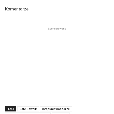
Komentarze
Sponsorowane
TAGI
Cafe Równik
infopunkt nadodrze