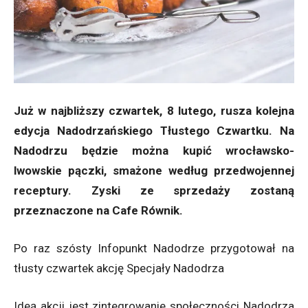
Już w najbliższy czwartek, 8 lutego, rusza kolejna
edycja Nadodrzańskiego Tłustego Czwartku. Na
Nadodrzu będzie można kupić wrocławsko-
lwowskie pączki, smażone według przedwojennej
receptury. Zyski ze sprzedaży zostaną
przeznaczone na Cafe Równik.
Po raz szósty Infopunkt Nadodrze przygotował na
tłusty czwartek akcję Specjały Nadodrza
Ideą akcji jest zintegrowanie społeczności Nadodrza