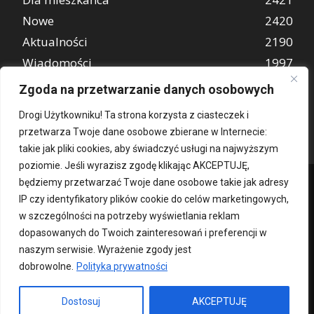
Nowe
2420
Aktualności
2190
Wiadomości
1997
REKLAMA
849
Zgoda na przetwarzanie danych osobowych
Atrakcje turystyczne
670
Drogi Użytkowniku! Ta strona korzysta z ciasteczek i
przetwarza Twoje dane osobowe zbierane w Internecie:
takie jak pliki cookies, aby świadczyć usługi na najwyższym
poziomie. Jeśli wyrazisz zgodę klikając AKCEPTUJĘ,
będziemy przetwarzać Twoje dane osobowe takie jak adresy
IP czy identyfikatory plików cookie do celów marketingowych,
w szczególności na potrzeby wyświetlania reklam
dopasowanych do Twoich zainteresowań i preferencji w
naszym serwisie. Wyrażenie zgody jest
dobrowolne.
Polityka prywatności
Kontakt
O nas
Patronat medialny
Reklama
Polityka Prywatności
kochampoznan.pl
Dostosuj
AKCEPTUJĘ