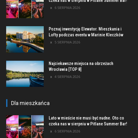
czeka nas w sierpniu w Pitlane Summer Bar!
6 SIERPNIA 2026
Poznaj inwestycję Elewator. Mieszkania i
Lofty podczas eventu w Marinie Kleczków
5 SIERPNIA 2026
Najciekawsze miejsca na obrzeżach
Wrocławia [TOP 8]
4 SIERPNIA 2026
Dla mieszkańca
Lato w mieście nie musi być nudne. Oto co
czeka nas w sierpniu w Pitlane Summer Bar!
6 SIERPNIA 2026