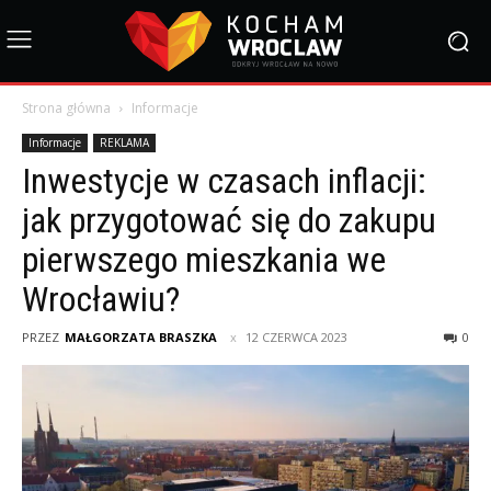
Strona główna
Informacje
Informacje
REKLAMA
Inwestycje w czasach inflacji:
jak przygotować się do zakupu
pierwszego mieszkania we
Wrocławiu?
PRZEZ
MAŁGORZATA BRASZKA
12 CZERWCA 2023
0