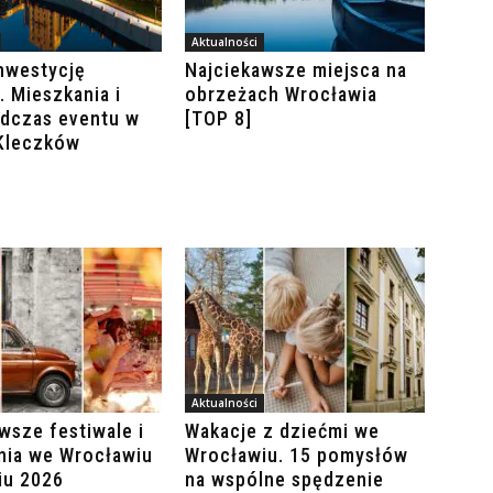
Aktualności
nwestycję
Najciekawsze miejsca na
. Mieszkania i
obrzeżach Wrocławia
odczas eventu w
[TOP 8]
 Kleczków
Aktualności
wsze festiwale i
Wakacje z dziećmi we
nia we Wrocławiu
Wrocławiu. 15 pomysłów
iu 2026
na wspólne spędzenie