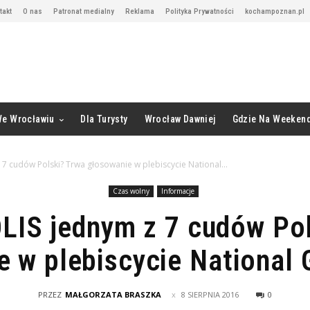
takt
O nas
Patronat medialny
Reklama
Polityka Prywatności
kochampoznan.pl
We Wrocławiu
Dla Turysty
Wrocław Dawniej
Gdzie Na Weeken
 cudów Polski? Trwa głosowanie w plebiscycie National...
Czas wolny
Informacje
IS jednym z 7 cudów Pol
e w plebiscycie National 
PRZEZ
MAŁGORZATA BRASZKA
8 SIERPNIA 2016
0