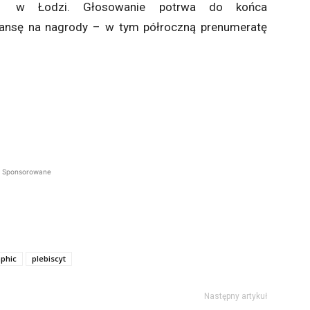
EC1 w Łodzi. Głosowanie potrwa do końca
zansę na nagrody – w tym półroczną prenumeratę
Sponsorowane
aphic
plebiscyt
Następny artykuł