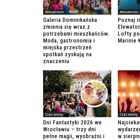
Aktualności
Aktualności
Galeria Dominikańska
Poznaj i
zmienia się wraz z
Elewator
potrzebami mieszkańców.
Lofty p
Moda, gastronomia i
Marinie
miejska przestrzeń
spotkań zyskują na
znaczeniu
Czas wolny
Czas wolny
Dni Fantastyki 2026 we
Najcieka
Wrocławiu – trzy dni
wydarze
pełne magii, wyobraźni i
w sierpn