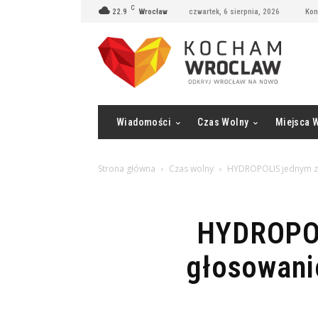
C
22.9
Wrocław
czwartek, 6 sierpnia, 2026
Kon
Wiadomości
Czas Wolny
Miejsca 
Strona główna
Czas wolny
HYDROPOLIS jednym z 7
HYDROPOL
głosowani