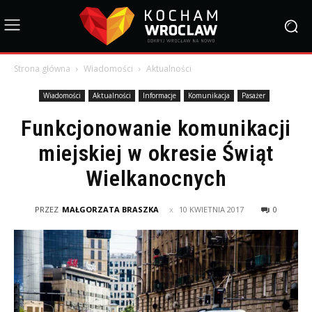
Strona główna
Wiadomości
Aktualności
Wiadomości
Aktualności
Informacje
Komunikacja
Pasażer
Funkcjonowanie komunikacji
miejskiej w okresie Świąt
Wielkanocnych
PRZEZ
MAŁGORZATA BRASZKA
10 KWIETNIA 2017
0