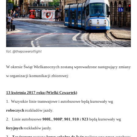
fot. @thepoweroflight
W okresie Świąt Wielkanocnych zostaną wprowadzone następujący zmiany
w organizacji komunikacji zbiorowej:
13 kwietnia 2017 roku (Wielki Czwartek)
1. Wszystkie linie tramwajowe i autobusowe będą kursowały wg
roboczych
rozkładów jazdy.
2. Linie autobusowe
900L
,
900P
,
901
,
910
i
923
będą kursowały wg
feryjnych
rozkładów jazdy.
3.
Zawieszone
zostaną
kursy szkolne do Iwin
realizowane przez autobusy