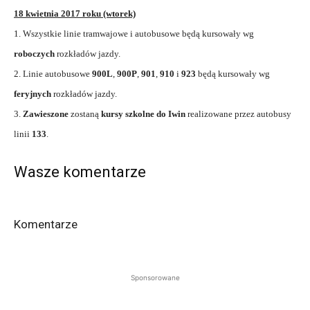
18 kwietnia 2017 roku (wtorek)
1. Wszystkie linie tramwajowe i autobusowe będą kursowały wg
roboczych
rozkładów jazdy.
2. Linie autobusowe
900L
,
900P
,
901
,
910
i
923
będą kursowały wg
feryjnych
rozkładów jazdy.
3.
Zawieszone
zostaną
kursy szkolne do Iwin
realizowane przez autobusy
linii
133
.
Wasze komentarze
Komentarze
Sponsorowane