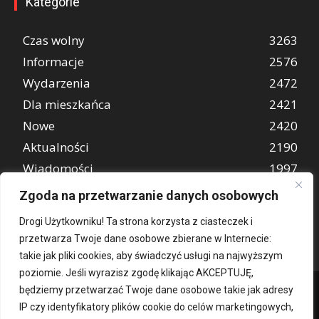
Kategorie
Czas wolny
3263
Informacje
2576
Wydarzenia
2472
Dla mieszkańca
2421
Nowe
2420
Aktualności
2190
Wiadomości
1997
REKLAMA
849
Zgoda na przetwarzanie danych osobowych
Atrakcje turystyczne
670
Drogi Użytkowniku! Ta strona korzysta z ciasteczek i
przetwarza Twoje dane osobowe zbierane w Internecie:
takie jak pliki cookies, aby świadczyć usługi na najwyższym
poziomie. Jeśli wyrazisz zgodę klikając AKCEPTUJĘ,
będziemy przetwarzać Twoje dane osobowe takie jak adresy
IP czy identyfikatory plików cookie do celów marketingowych,