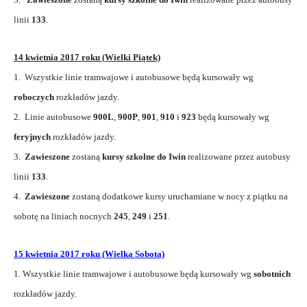
linii
133
.
14 kwietnia 2017 roku (Wielki Piątek)
1. Wszystkie linie tramwajowe i autobusowe będą kursowały wg
roboczych
rozkładów jazdy.
2. Linie autobusowe
900L
,
900P
,
901
,
910
i
923
będą kursowały wg
feryjnych
rozkładów jazdy.
3.
Zawieszone
zostaną
kursy szkolne do Iwin
realizowane przez autobusy
linii
133
.
4.
Zawieszone
zostaną dodatkowe kursy uruchamiane w nocy z piątku na
sobotę na liniach nocnych
245
,
249
i
251
.
15 kwietnia 2017 roku (Wielka Sobota)
1. Wszystkie linie tramwajowe i autobusowe będą kursowały wg
sobotnich
rozkładów jazdy.