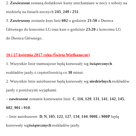
2.
Zawieszone
zostaną dodatkowe kursy uruchamiane w nocy z soboty na
niedzielę na liniach nocnych
245
,
249
i
251
.
3.
Zawieszony
zostanie kurs linii
602
o godzinie
21:50
z Dworca
Głównego do koncernu LG oraz kurs o godzinie
23:20
z koncernu LG
do Dworca Głównego.
16 i 17 kwietnia 2017 roku (Święta Wielkanocne)
1. Wszystkie linie tramwajowe będą kursowały wg
świątecznych
rozkładów jazdy z częstotliwością co
30
minut.
2. Wszystkie linie autobusowe będą kursowały wg
niedzielnych
rozkładów
jazdy z poniższymi wyjątkami:
–
zawieszone
zostanie kursowanie linii:
C
,
116
,
129
,
131
,
141
,
142
,
145
,
602
,
901
i
910
.
– linie autobusowe:
D
,
N
,
105
,
122
,
127
,
134
,
144
,
900L
i
900P
będą
kursowały wg
świątecznych
rozkładów jazdy.