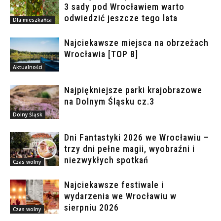
3 sady pod Wrocławiem warto
odwiedzić jeszcze tego lata
Dla mieszkańca
Najciekawsze miejsca na obrzeżach
Wrocławia [TOP 8]
Aktualności
Najpiękniejsze parki krajobrazowe
na Dolnym Śląsku cz.3
Dolny Śląsk
Dni Fantastyki 2026 we Wrocławiu –
trzy dni pełne magii, wyobraźni i
niezwykłych spotkań
Czas wolny
Najciekawsze festiwale i
wydarzenia we Wrocławiu w
sierpniu 2026
Czas wolny