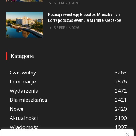
6 SIERPNIA 2026
Poznaj inwestycję Elewator. Mieszkania i
Lofty podczas eventu w Marinie Kleczków
5 SIERPNIA 2026
Kategorie
Czas wolny
3263
Informacje
2576
Wydarzenia
2472
Dla mieszkańca
2421
Nowe
2420
Aktualności
2190
Wiadomości
1997