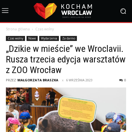
Strona główna
Czas wolny
Czas wolny
Nowe
Wydarzenia
Za darmo
„Dzikie w mieście” we Wroclavii.
Rusza trzecia edycja warsztatów
z ZOO Wrocław
PRZEZ
MAŁGORZATA BRASZKA
6 WRZEŚNIA 2023
0