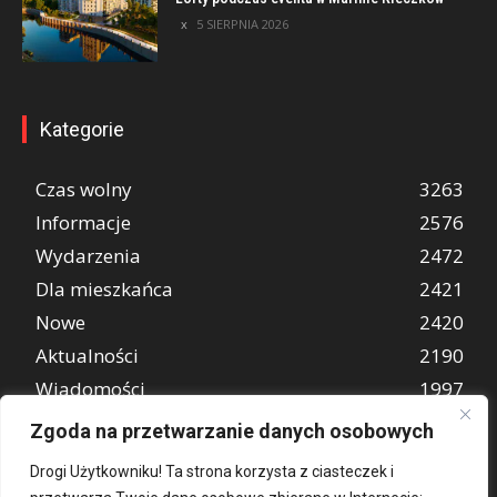
5 SIERPNIA 2026
Kategorie
Czas wolny
3263
Informacje
2576
Wydarzenia
2472
Dla mieszkańca
2421
Nowe
2420
Aktualności
2190
Wiadomości
1997
REKLAMA
849
Zgoda na przetwarzanie danych osobowych
Atrakcje turystyczne
670
Drogi Użytkowniku! Ta strona korzysta z ciasteczek i