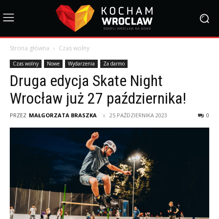
Strona główna
Czas wolny
Czas wolny
Nowe
Wydarzenia
Za darmo
Druga edycja Skate Night
Wrocław już 27 października!
PRZEZ
MAŁGORZATA BRASZKA
25 PAŹDZIERNIKA 2023
0