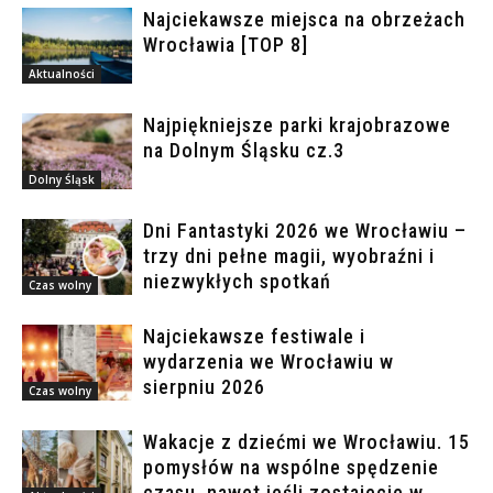
Najciekawsze miejsca na obrzeżach
Wrocławia [TOP 8]
Aktualności
Najpiękniejsze parki krajobrazowe
na Dolnym Śląsku cz.3
Dolny Śląsk
Dni Fantastyki 2026 we Wrocławiu –
trzy dni pełne magii, wyobraźni i
niezwykłych spotkań
Czas wolny
Najciekawsze festiwale i
wydarzenia we Wrocławiu w
sierpniu 2026
Czas wolny
Wakacje z dziećmi we Wrocławiu. 15
pomysłów na wspólne spędzenie
czasu, nawet jeśli zostajecie w