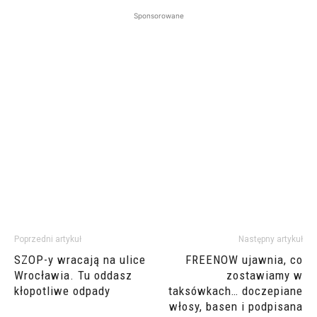
Sponsorowane
Poprzedni artykuł
Następny artykuł
SZOP-y wracają na ulice
FREENOW ujawnia, co
Wrocławia. Tu oddasz
zostawiamy w
kłopotliwe odpady
taksówkach… doczepiane
włosy, basen i podpisana