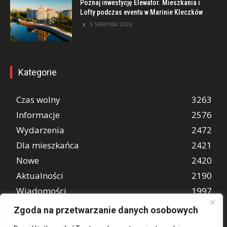
Poznaj inwestycję Elewator. Mieszkania i
Lofty podczas eventu w Marinie Kleczków
5 SIERPNIA 2026
Kategorie
Czas wolny
3263
Informacje
2576
Wydarzenia
2472
Dla mieszkańca
2421
Nowe
2420
Aktualności
2190
Wiadomości
1997
REKLAMA
849
Zgoda na przetwarzanie danych osobowych
Atrakcje turystyczne
670