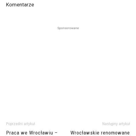
Komentarze
Sponsorowane
Poprzedni artykuł
Następny artykuł
Praca we Wrocławiu –
Wrocławskie renomowane