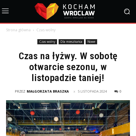
Strona główna
Czas wolny
Czas wolny
Dla mieszkańca
Nowe
Czas na łyżwy. W sobotę
otwarcie sezonu, w
listopadzie taniej!
PRZEZ
MAŁGORZATA BRASZKA
5 LISTOPADA 2024
0