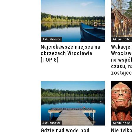
Aktualności
Aktualności
Najciekawsze miejsca na
Wakacje 
obrzeżach Wrocławia
Wrocław
[TOP 8]
na wspó
czasu, n
zostajec
Aktualności
Aktualności
Gdzie nad wodę pod
Nie tylk