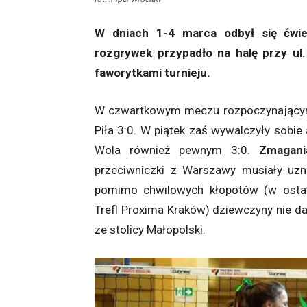
W dniach 1-4 marca odbył się ćwierć
rozgrywek przypadło na halę przy ul.
faworytkami turnieju.
W czwartkowym meczu rozpoczynającym 
Piła 3:0. W piątek zaś wywalczyły sob
Wola również pewnym 3:0.
Zmagani
przeciwniczki z Warszawy musiały uz
pomimo chwilowych kłopotów (w osta
Trefl Proxima Kraków) dziewczyny nie d
ze stolicy Małopolski.