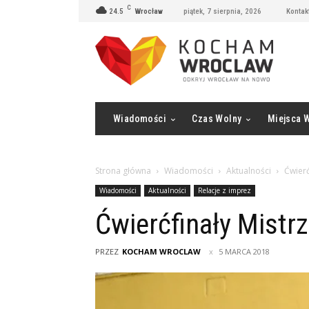
C
24.5
Wrocław
piątek, 7 sierpnia, 2026
Kontak
Wiadomości
Czas Wolny
Miejsca 
Strona główna
Wiadomości
Aktualności
Ćwierć
Wiadomości
Aktualności
Relacje z imprez
Ćwierćfinały Mistrz
PRZEZ
KOCHAM WROCLAW
5 MARCA 2018