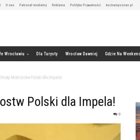
t
O nas
Patronat medialny
Reklama
Polityka Prywatności
kochampoznan.pl
We Wrocławiu
Dla Turysty
Wrocław Dawniej
Gdzie Na Weeken
finały Mistrzostw Polski dla Impela!
ostw Polski dla Impela!
0