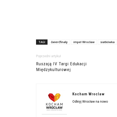
TAGI
ćwierćfinały
impel Wrocław
siatkówka
Poprzedni artykuł
Ruszają IV Targi Edukacji
Międzykulturowej
Kocham Wroclaw
Odkryj Wrocław na nowo