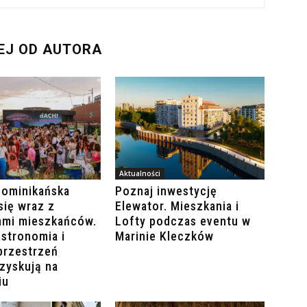
EJ OD AUTORA
Aktualności
Dominikańska
Poznaj inwestycję
się wraz z
Elewator. Mieszkania i
ami mieszkańców.
Lofty podczas eventu w
stronomia i
Marinie Kleczków
przestrzeń
zyskują na
iu