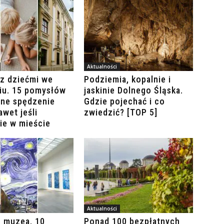
Aktualności
z dziećmi we
Podziemia, kopalnie i
iu. 15 pomysłów
jaskinie Dolnego Śląska.
lne spędzenie
Gdzie pojechać i co
awet jeśli
zwiedzić? [TOP 5]
ie w mieście
Aktualności
o muzea. 10
Ponad 100 bezpłatnych