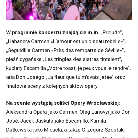
W programie koncertu znajdą się m.in.
„Prelude”,
„Habanera Carmen «L’amour est un oiseau rebelle»”,
„Seguidilla Carmen «Près des remparts de Séville»”,
pieśń cygańska „Les tringles des sistres tintaient”,
kuplety Escamilla „Votre toast, je peux vous le rendre”,
aria Don Joségo „La fleur que tu m’avais jetée” oraz
finałowe sceny z kolejnych aktów opery.
Na scenie wystąpią soliści Opery Wrocławskiej:
Aleksandra Opała jako Carmen, Oleg Lanovyi jako Don
José, Jacek Jaskuła jako Escamillo, Kamila
Dutkowska jako Micaëla, a także Grzegorz Szostak,