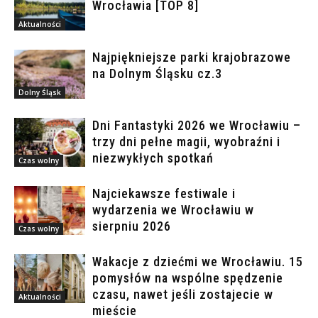
Wrocławia [TOP 8]
Aktualności
Najpiękniejsze parki krajobrazowe
na Dolnym Śląsku cz.3
Dolny Śląsk
Dni Fantastyki 2026 we Wrocławiu –
trzy dni pełne magii, wyobraźni i
niezwykłych spotkań
Czas wolny
Najciekawsze festiwale i
wydarzenia we Wrocławiu w
sierpniu 2026
Czas wolny
Wakacje z dziećmi we Wrocławiu. 15
pomysłów na wspólne spędzenie
czasu, nawet jeśli zostajecie w
Aktualności
mieście