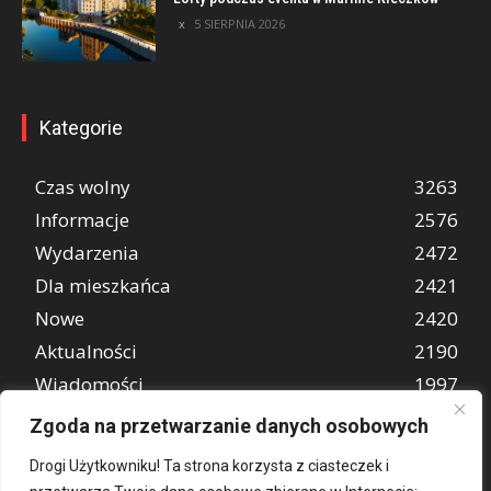
5 SIERPNIA 2026
Kategorie
Czas wolny
3263
Informacje
2576
Wydarzenia
2472
Dla mieszkańca
2421
Nowe
2420
Aktualności
2190
Wiadomości
1997
REKLAMA
849
Zgoda na przetwarzanie danych osobowych
Atrakcje turystyczne
670
Drogi Użytkowniku! Ta strona korzysta z ciasteczek i