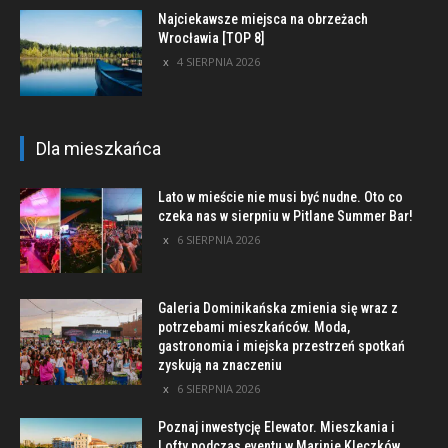
Najciekawsze miejsca na obrzeżach
Wrocławia [TOP 8]
4 SIERPNIA 2026
Dla mieszkańca
Lato w mieście nie musi być nudne. Oto co
czeka nas w sierpniu w Pitlane Summer Bar!
6 SIERPNIA 2026
Galeria Dominikańska zmienia się wraz z
potrzebami mieszkańców. Moda,
gastronomia i miejska przestrzeń spotkań
zyskują na znaczeniu
6 SIERPNIA 2026
Poznaj inwestycję Elewator. Mieszkania i
Lofty podczas eventu w Marinie Kleczków