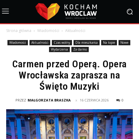
Strona główna
Wiadomości
Aktualności
Wiadomości
Aktualności
Czas wolny
Dla mieszkańca
Na topie
Nowe
Wydarzenia
Za darmo
Carmen przed Operą. Opera
Wrocławska zaprasza na
Święto Muzyki
PRZEZ
MAŁGORZATA BRASZKA
16 CZERWCA 2026
0