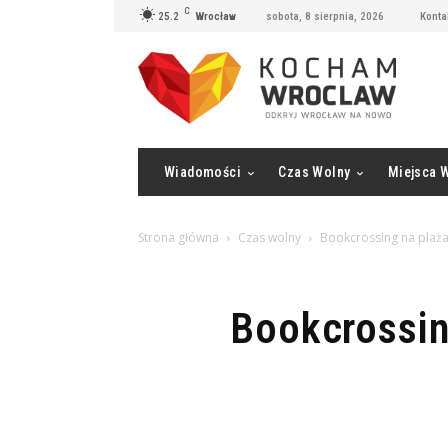
C
25.2
Wrocław
sobota, 8 sierpnia, 2026
Konta
Wiadomości
Czas Wolny
Miejsca 
Strona główna
Czas wolny
Bookcrossing na plażac
Bookcrossin