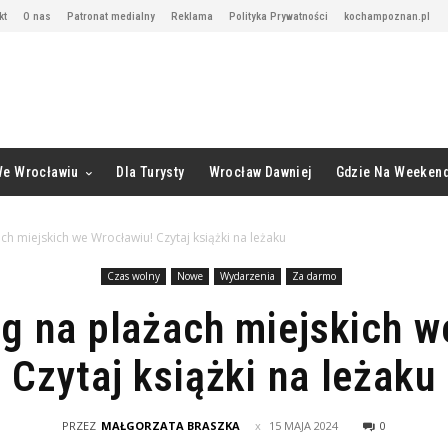
kt
O nas
Patronat medialny
Reklama
Polityka Prywatności
kochampoznan.pl
We Wrocławiu
Dla Turysty
Wrocław Dawniej
Gdzie Na Weeken
h miejskich we Wrocławiu! Czytaj książki na leżaku
Czas wolny
Nowe
Wydarzenia
Za darmo
g na plażach miejskich w
Czytaj książki na leżaku
PRZEZ
MAŁGORZATA BRASZKA
15 MAJA 2024
0