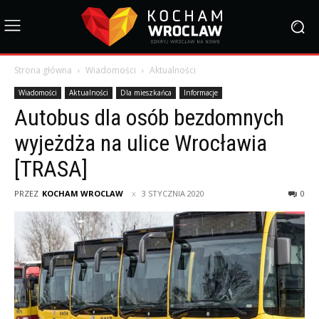
Strona główna
Wiadomości
Aktualności
Wiadomości
Aktualności
Dla mieszkańca
Informacje
Autobus dla osób bezdomnych
wyjeżdża na ulice Wrocławia
[TRASA]
PRZEZ
KOCHAM WROCLAW
3 STYCZNIA 2020
0