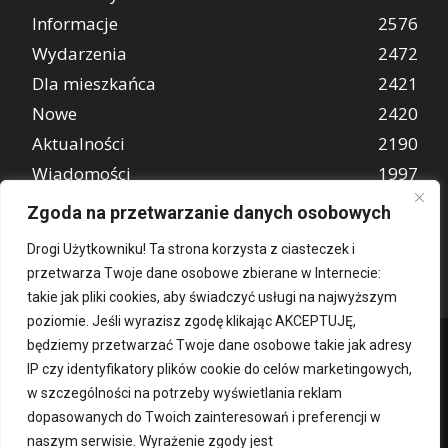
Informacje
2576
Wydarzenia
2472
Dla mieszkańca
2421
Nowe
2420
Aktualności
2190
Wiadomości
1997
REKLAMA
849
Zgoda na przetwarzanie danych osobowych
Atrakcje turystyczne
670
Drogi Użytkowniku! Ta strona korzysta z ciasteczek i
przetwarza Twoje dane osobowe zbierane w Internecie:
takie jak pliki cookies, aby świadczyć usługi na najwyższym
poziomie. Jeśli wyrazisz zgodę klikając AKCEPTUJĘ,
będziemy przetwarzać Twoje dane osobowe takie jak adresy
IP czy identyfikatory plików cookie do celów marketingowych,
w szczególności na potrzeby wyświetlania reklam
dopasowanych do Twoich zainteresowań i preferencji w
naszym serwisie. Wyrażenie zgody jest