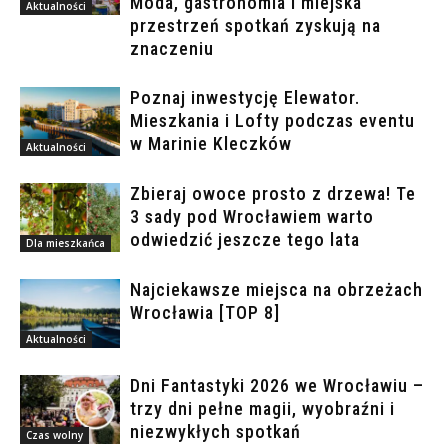
Moda, gastronomia i miejska
Aktualności
przestrzeń spotkań zyskują na
znaczeniu
Poznaj inwestycję Elewator.
Mieszkania i Lofty podczas eventu
w Marinie Kleczków
Aktualności
Zbieraj owoce prosto z drzewa! Te
3 sady pod Wrocławiem warto
odwiedzić jeszcze tego lata
Dla mieszkańca
Najciekawsze miejsca na obrzeżach
Wrocławia [TOP 8]
Aktualności
Dni Fantastyki 2026 we Wrocławiu –
trzy dni pełne magii, wyobraźni i
niezwykłych spotkań
Czas wolny