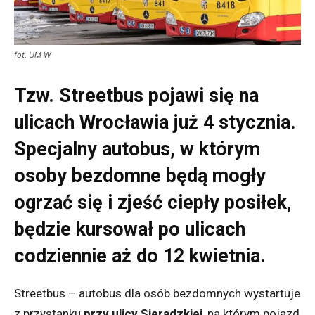
fot. UM W
Tzw. Streetbus pojawi się na
ulicach Wrocławia już 4 stycznia.
Specjalny autobus, w którym
osoby bezdomne będą mogły
ogrzać się i zjeść ciepły posiłek,
będzie kursował po ulicach
codziennie aż do 12 kwietnia.
Streetbus – autobus dla osób bezdomnych wystartuje
z przystanku
przy ulicy Sieradzkiej
, na którym pojazd