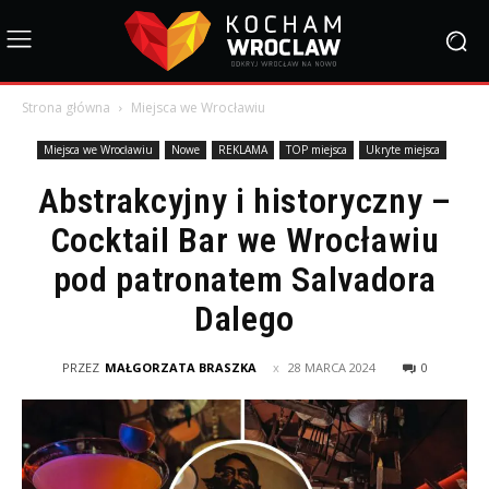
Strona główna
Miejsca we Wrocławiu
Miejsca we Wrocławiu
Nowe
REKLAMA
TOP miejsca
Ukryte miejsca
Abstrakcyjny i historyczny –
Cocktail Bar we Wrocławiu
pod patronatem Salvadora
Dalego
PRZEZ
MAŁGORZATA BRASZKA
28 MARCA 2024
0