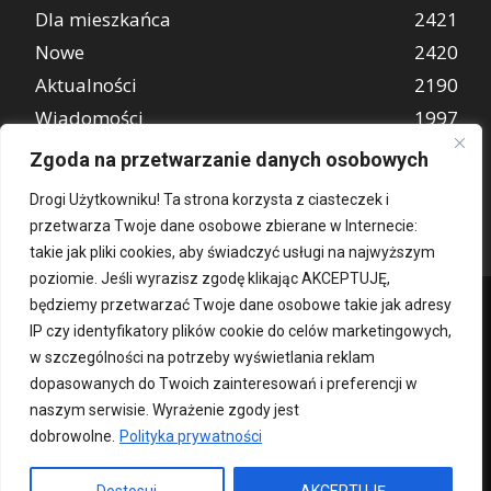
Dla mieszkańca
2421
Nowe
2420
Aktualności
2190
Wiadomości
1997
REKLAMA
849
Zgoda na przetwarzanie danych osobowych
Atrakcje turystyczne
670
Drogi Użytkowniku! Ta strona korzysta z ciasteczek i
przetwarza Twoje dane osobowe zbierane w Internecie:
takie jak pliki cookies, aby świadczyć usługi na najwyższym
poziomie. Jeśli wyrazisz zgodę klikając AKCEPTUJĘ,
będziemy przetwarzać Twoje dane osobowe takie jak adresy
IP czy identyfikatory plików cookie do celów marketingowych,
w szczególności na potrzeby wyświetlania reklam
dopasowanych do Twoich zainteresowań i preferencji w
naszym serwisie. Wyrażenie zgody jest
dobrowolne.
Polityka prywatności
Kontakt
O nas
Patronat medialny
Reklama
Polityka Prywatności
kochampoznan.pl