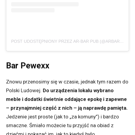
POST UDOSTĘPNIONY PRZEZ AR-BAR PUB (@ARBARWROCLAW)
Bar Pewexx
Znowu przenosimy się w czasie, jednak tym razem do
Polski Ludowej.
Do urządzenia lokalu wybrano
meble i dodatki świetnie oddające epokę i zapewne
– przynajmniej część z nich – ją naprawdę pamięta.
Jedzenie jest proste (jak to „za komuny”) i bardzo
smaczne. Śmiało możecie tu przyjść na obiad z
dziećmi i pokazać im, jak to kiedyś było.