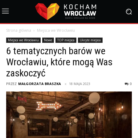
Strona główna
Miejsca we Wrocławiu
Miejsca we Wrocławiu
Nowe
TOP miejsca
Ukryte miejsca
6 tematycznych barów we
Wrocławiu, które mogą Was
zaskoczyć
PRZEZ
MAŁGORZATA BRASZKA
18 MAJA 2023
0