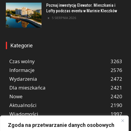
Poznaj inwestycję Elewator. Mieszkania i
Lofty podczas eventu w Marinie Kleczków
5 SIERPNIA 2026
Kategorie
Czas wolny
3263
Informacje
2576
Wydarzenia
2472
Dla mieszkańca
2421
Nowe
2420
Aktualności
2190
Wiadomości
1997
REKLAMA
849
Zgoda na przetwarzanie danych osobowych