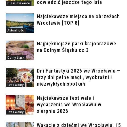
odwiedzić jeszcze tego lata
Dla mieszkańca
Najciekawsze miejsca na obrzeżach
Wrocławia [TOP 8]
Aktualności
Najpiękniejsze parki krajobrazowe
na Dolnym Śląsku cz.3
Dolny Śląsk
Dni Fantastyki 2026 we Wrocławiu –
trzy dni pełne magii, wyobraźni i
niezwykłych spotkań
Czas wolny
Najciekawsze festiwale i
wydarzenia we Wrocławiu w
sierpniu 2026
Czas wolny
Wakacje z dziećmi we Wrocławiu. 15