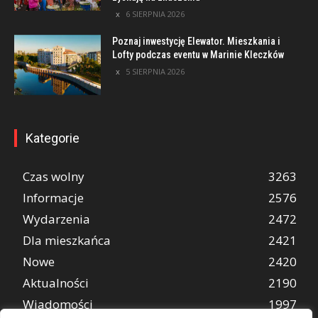
6 SIERPNIA 2026
Poznaj inwestycję Elewator. Mieszkania i
Lofty podczas eventu w Marinie Kleczków
5 SIERPNIA 2026
Kategorie
Czas wolny
3263
Informacje
2576
Wydarzenia
2472
Dla mieszkańca
2421
Nowe
2420
Aktualności
2190
Wiadomości
1997