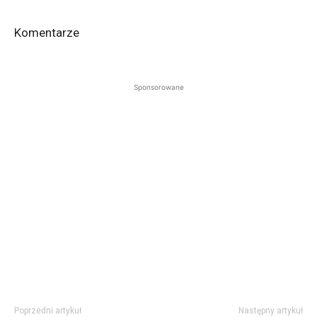
Komentarze
Sponsorowane
Poprzedni artykuł
Następny artykuł