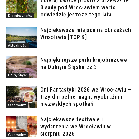
Zbieraj owoce prosto z drzewa! Te
3 sady pod Wrocławiem warto
odwiedzić jeszcze tego lata
Dla mieszkańca
Najciekawsze miejsca na obrzeżach
Wrocławia [TOP 8]
Aktualności
Najpiękniejsze parki krajobrazowe
na Dolnym Śląsku cz.3
Dolny Śląsk
Dni Fantastyki 2026 we Wrocławiu –
trzy dni pełne magii, wyobraźni i
niezwykłych spotkań
Czas wolny
Najciekawsze festiwale i
wydarzenia we Wrocławiu w
sierpniu 2026
Czas wolny