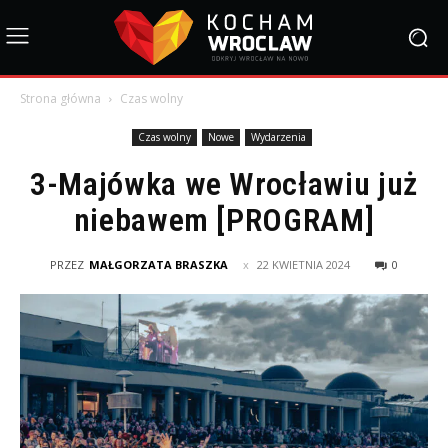
Strona główna
Czas wolny
Czas wolny
Nowe
Wydarzenia
3-Majówka we Wrocławiu już
niebawem [PROGRAM]
PRZEZ
MAŁGORZATA BRASZKA
22 KWIETNIA 2024
0