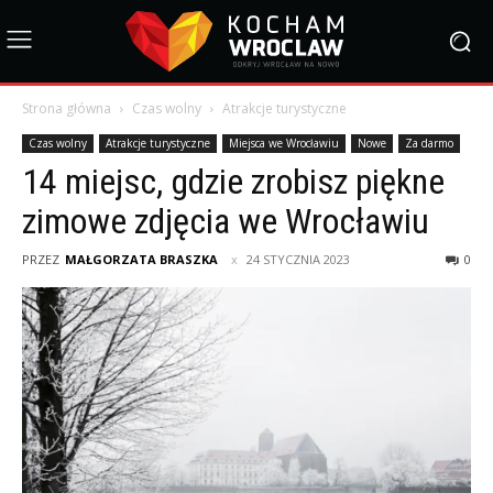
Strona główna
Czas wolny
Atrakcje turystyczne
Czas wolny
Atrakcje turystyczne
Miejsca we Wrocławiu
Nowe
Za darmo
14 miejsc, gdzie zrobisz piękne
zimowe zdjęcia we Wrocławiu
PRZEZ
MAŁGORZATA BRASZKA
24 STYCZNIA 2023
0