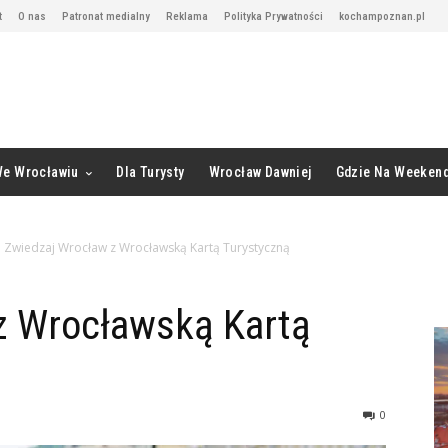
t
O nas
Patronat medialny
Reklama
Polityka Prywatności
kochampoznan.pl
We Wrocławiu
Dla Turysty
Wrocław Dawniej
Gdzie Na Weeken
Zwiedzaj Wrocław z Wrocławską Kartą Turystyczną
z Wrocławską Kartą
0