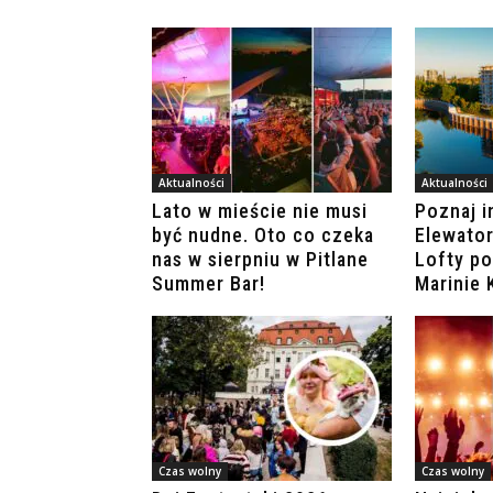
Aktualności
Aktualności
Lato w mieście nie musi
Poznaj i
być nudne. Oto co czeka
Elewator
nas w sierpniu w Pitlane
Lofty p
Summer Bar!
Marinie
Czas wolny
Czas wolny