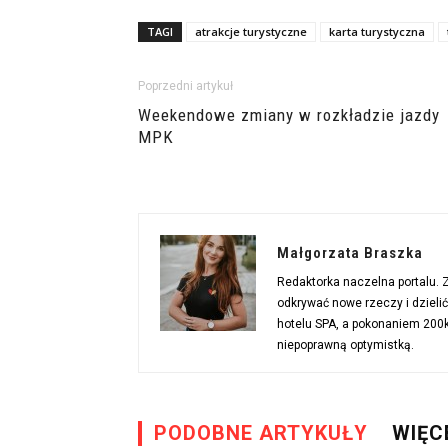
TAGI
atrakcje turystyczne
karta turystyczna
Poprzedni artykuł
Weekendowe zmiany w rozkładzie jazdy
MPK
Małgorzata Braszka
Redaktorka naczelna portalu.
odkrywać nowe rzeczy i dzieli
hotelu SPA, a pokonaniem 200km
niepoprawną optymistką.
PODOBNE ARTYKUŁY
WIĘC