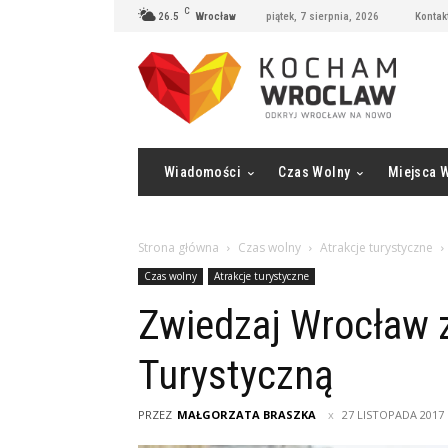
C
26.5
Wrocław
piątek, 7 sierpnia, 2026
Kontak
Wiadomości
Czas Wolny
Miejsca 
Strona główna
Czas wolny
Atrakcje turystyczne
Czas wolny
Atrakcje turystyczne
Zwiedzaj Wrocław 
Turystyczną
PRZEZ
MAŁGORZATA BRASZKA
27 LISTOPADA 2017