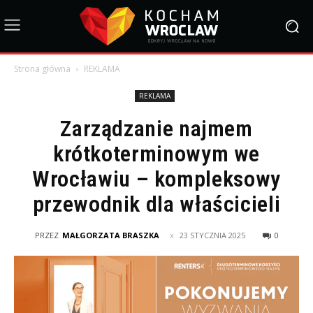
Strona główna
REKLAMA
REKLAMA
Zarządzanie najmem
krótkoterminowym we
Wrocławiu – kompleksowy
przewodnik dla właścicieli
PRZEZ
MAŁGORZATA BRASZKA
23 STYCZNIA 2025
0