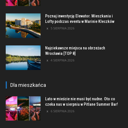
Poznaj inwestycję Elewator. Mieszkania i
Lofty podczas eventu w Marinie Kleczków
5 SIERPNIA 2026
Najciekawsze miejsca na obrzeżach
Wrocławia [TOP 8]
4 SIERPNIA 2026
Dla mieszkańca
Lato w mieście nie musi być nudne. Oto co
czeka nas w sierpniu w Pitlane Summer Bar!
6 SIERPNIA 2026