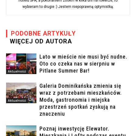
hotelu SPA, a pokonaniem 200km w kilka dni na rowerze, to
wybieram to drugie :) Jestem niepoprawną optymistką.
PODOBNE ARTYKUŁY
WIĘCEJ OD AUTORA
Lato w mieście nie musi być nudne.
Oto co czeka nas w sierpniu w
Pitlane Summer Bar!
Aktualności
Galeria Dominikańska zmienia się
wraz z potrzebami mieszkańców.
Moda, gastronomia i miejska
Aktualności
przestrzeń spotkań zyskują na
znaczeniu
Poznaj inwestycję Elewator.
Mieszkania i Lofty podczas eventu