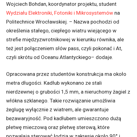
Wojciech Bohdan, koordynator projektu, student
Wydziału Elektroniki, Fotoniki i Mikrosystemów
na
Politechnice Wrocławskiej
. – Nazwa pochodzi od
określenia stałego, ciepłego wiatru wiejącego w
strefie międzyzwrotnikowej w kierunku równika, ale
też jest połączeniem słów pass, czyli pokonać i At,
czyli skrótu od Oceanu Atlantyckiego
– dodaje.
Opracowana przez studentów konstrukcja ma około
metra długości. Kadłub wykonano ze stali
nierdzewnej o grubości 1,5 mm, a nieruchomy żagiel z
włókna szklanego. Takie rozwiązanie umożliwia
żeglugę wyłącznie z wiatrem, ale gwarantuje
bezawaryjność. Pod kadłubem umieszczono dużą
płetwę mieczową oraz płetwę sterową, które
pozwalają sterować łodzią w zakresie około 90° i