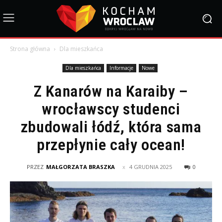
Strona główna
Dla mieszkańca
Dla mieszkańca
Informacje
Nowe
Z Kanarów na Karaiby –
wrocławscy studenci
zbudowali łódź, która sama
przepłynie cały ocean!
PRZEZ
MAŁGORZATA BRASZKA
4 GRUDNIA 2025
0