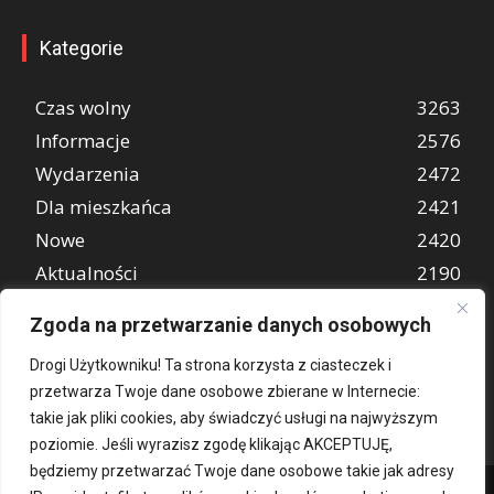
Kategorie
Czas wolny
3263
Informacje
2576
Wydarzenia
2472
Dla mieszkańca
2421
Nowe
2420
Aktualności
2190
Wiadomości
1997
Zgoda na przetwarzanie danych osobowych
REKLAMA
849
Drogi Użytkowniku! Ta strona korzysta z ciasteczek i
Atrakcje turystyczne
670
przetwarza Twoje dane osobowe zbierane w Internecie:
takie jak pliki cookies, aby świadczyć usługi na najwyższym
poziomie. Jeśli wyrazisz zgodę klikając AKCEPTUJĘ,
będziemy przetwarzać Twoje dane osobowe takie jak adresy