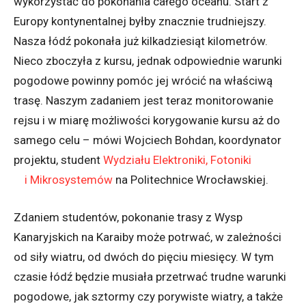
wykorzystać do pokonania całego oceanu. Start z
Europy kontynentalnej byłby znacznie trudniejszy.
Nasza łódź pokonała już kilkadziesiąt kilometrów.
Nieco zboczyła z kursu, jednak odpowiednie warunki
pogodowe powinny pomóc jej wrócić na właściwą
trasę. Naszym zadaniem jest teraz monit
orowanie
rejsu i w miarę możliwości korygowanie kursu aż do
samego celu
–
mówi
Wojciech Bohdan, koordynator
projektu, student
Wydziału Elektroniki, Fotoniki
i Mikrosystemów
na Politechnice Wrocławskiej
.
Zdaniem studentów,
pokonanie trasy z Wysp
Kanaryjskich na Karaiby może potrwać, w zależności
od siły wiatru, od dwóch do pięciu miesięcy. W tym
czasie łódź będzie musiała przetrwać trudne warunki
pogodowe, jak sztormy czy porywiste wiatry, a także