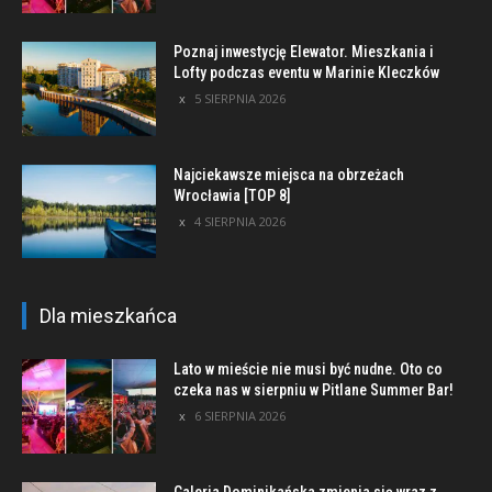
Poznaj inwestycję Elewator. Mieszkania i
Lofty podczas eventu w Marinie Kleczków
5 SIERPNIA 2026
Najciekawsze miejsca na obrzeżach
Wrocławia [TOP 8]
4 SIERPNIA 2026
Dla mieszkańca
Lato w mieście nie musi być nudne. Oto co
czeka nas w sierpniu w Pitlane Summer Bar!
6 SIERPNIA 2026