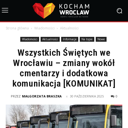
Strona główna
Wiadomości
Aktualności
Wiadomości
Aktualności
Informacje
Na topie
Nowe
Wszystkich Świętych we
Wrocławiu – zmiany wokół
cmentarzy i dodatkowa
komunikacja [KOMUNIKAT]
PRZEZ
MAŁGORZATA BRASZKA
30 PAŹDZIERNIKA 2025
0