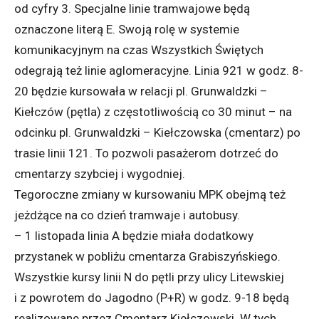
od cyfry 3. Specjalne linie tramwajowe będą
oznaczone literą E. Swoją rolę w systemie
komunikacyjnym na czas Wszystkich Świętych
odegrają też linie aglomeracyjne. Linia 921 w godz. 8-
20 będzie kursowała w relacji pl. Grunwaldzki –
Kiełczów (pętla) z częstotliwością co 30 minut – na
odcinku pl. Grunwaldzki – Kiełczowska (cmentarz) po
trasie linii 121. To pozwoli pasażerom dotrzeć do
cmentarzy szybciej i wygodniej.
Tegoroczne zmiany w kursowaniu MPK obejmą też
jeżdżące na co dzień tramwaje i autobusy.
– 1 listopada linia A będzie miała dodatkowy
przystanek w pobliżu cmentarza Grabiszyńskiego.
Wszystkie kursy linii N do pętli przy ulicy Litewskiej
i z powrotem do Jagodno (P+R) w godz. 9-18 będą
realizowane przez Cmentarz Kiełczowski. W tych