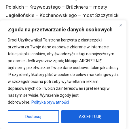
Polskich – Krzywoustego – Brücknera – mosty
Jagiellońskie – Kochanowskiego – most Szczytnicki
– Grunwaldzka – Sienkiewicza – pl. Bema – Drobnera
Zgoda na przetwarzanie danych osobowych
– Dubois – Pomorska – Reymonta – most
Osobowicki – Osobowicka – Cmentarz Osobowicki –
Drogi Użytkowniku! Ta strona korzysta z ciasteczek i
przetwarza Twoje dane osobowe zbierane w Internecie:
Osobowicka – most Milenijny – Milenijna –
takie jak pliki cookies, aby świadczyć usługi na najwyższym
Popowicka – Wejherowska – Legnicka – Na Ostatnim
poziomie. Jeśli wyrazisz zgodę klikając AKCEPTUJĘ,
Groszu – Orlińskiego – Rondo Szomańskiego –
będziemy przetwarzać Twoje dane osobowe takie jak adresy
Horbaczewskiego – Balonowa – Bystrzycka –
IP czy identyfikatory plików cookie do celów marketingowych,
Koszalińska – Hermanowska – Chociebuska –
w szczególności na potrzeby wyświetlania reklam
dopasowanych do Twoich zainteresowań i preferencji w
Gubińska – Strzegomska – Rogowska – Wrocław
naszym serwisie. Wyrażenie zgody jest
Nowy Dwór (P+R)
dobrowolne.
Polityka prywatności
Linia 334
Dostosuj
AKCEPTUJĘ
Brochów – Mościckiego – Chińska – Centralna –