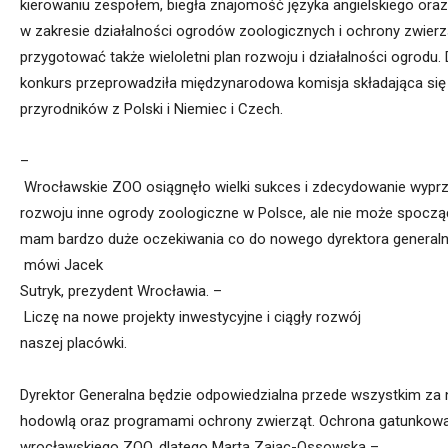
kierowaniu
zespołem,
biegła
znajomość
języka
angielskiego
oraz
w
zakresie
działalności
ogrodów
zoologicznych
i
ochrony
zwierz
przygotować
także
wieloletni
plan
rozwoju
i
działalności
ogrodu.
konkurs
przeprowadziła
międzynarodowa
komisja
składająca
się
przyrodników
z
Polski
i
Ni
emiec
i
Czech.
–
Wrocławskie
ZOO
osiągnęło
wielki
sukces
i
zdecydowanie
wypr
rozwoju
inne
ogrody
zoologiczne
w
Polsce,
ale
nie
może
spoczą
mam
bardzo
duże
oczekiwania
co
do
nowego
dyrektora
general
mówi
Jacek
Sutryk,
prezydent
Wrocławia.
–
Liczę
na
nowe
projekty
inwestycyjne
i
ciągły
rozwój
naszej
placówki
.
Dyrektor
Generalna
będzie
odpowiedzialna
przede
wszystkim
za
hodowlą
oraz
programami
ochrony
zwierząt.
Ochrona
gatunkow
wrocławskiego
ZOO,
dlatego
Marta
Zając-
Ossowska
–