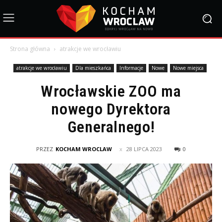
Strona główna
atrakcje we wrocławiu
atrakcje we wrocławiu
Dla mieszkańca
Informacje
Nowe
Nowe miejsca
Wrocławskie ZOO ma
nowego Dyrektora
Generalnego!
PRZEZ
KOCHAM WROCLAW
28 LIPCA 2023
0