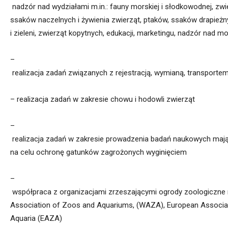
nadzór
nad
wydziałami
m.in.:
fauny
morskiej
i
słodkowodnej,
zwi
ssaków
naczelnych
i
żywienia
zwierząt,
ptaków,
ssaków
drapieżn
i
zieleni,
zwierząt
kopytnych,
edukacji,
marketingu,
nadzór
nad
mo
–
realizacja
zadań
związanych
z
rejestracją,
wymianą,
transporte
–
realizacja
zadań
w
za
kresie
chowu
i
hodowli
zwierząt
–
realizacja
zadań
w
zakresie
prowadzenia
badań
naukowych
maj
na
celu
ochronę
gatunków
zagrożonych
wyginięciem
–
współpraca
z
organizacjami
zrzeszającymi
ogrody
zoologiczne
As
sociation
of
Zoos
and
Aquariums,
(WAZA),
European
Associa
Aquaria
(EAZA)