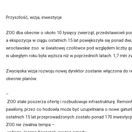
Przyszłość,
wizja,
inwestycje
ZOO
dba
obecnie
o
około
10
tysięcy
zwierząt,
przedstawicieli
po
a
ekspozycja
w
ciągu
ostatnich
15
lat
powiększyła
się
ponad
dwu
wrocławskie
zoo
w
światowej
czołówce
pod
względem
liczby
g
w
ubiegłym
roku
była
wyższa
niż
w
poprzednich
latach:
1,7
mln
z
Zwycięska
wizja
rozwoju
nowej
dyrektor
zostanie
włączona
do
r
obecnie
planów.
–
ZOO
stale
poszerza
ofertę
i
rozbudowuje
infrastrukturę.
Remon
pawilony,
przez
co
hodowla
może
być
uzupełniana
o
nowe
gatun
ostatnich
15
lat
przeprowadzony
ch
zostało
ponad
170
inwestycji
ZOO
nie
zwalnia
tempa
–