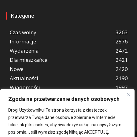
Kategorie
Czas wolny
3263
Informacje
2576
Wydarzenia
2472
Dla mieszkańca
2421
Nowe
2420
Aktualności
2190
Wiadomości
1997
REKLAMA
849
Zgoda na przetwarzanie danych osobowych
Atrakcje turystyczne
670
Drogi Użytkowniku! Ta strona korzysta z ciasteczek i
przetwarza Twoje dane osobowe zbierane w Internecie:
takie jak pliki cookies, aby świadczyć usługi na najwyższym
poziomie. Jeśli wyrazisz zgodę klikając AKCEPTUJĘ,