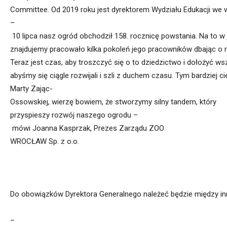
Committee
.
Od
2019
roku
jest
dyrektorem
Wydziału
Edukacji
we
–
10
lipca
nasz
ogród
obchodził
158.
rocznicę
powstania.
Na
to
w
znajdujemy
pracowało
kilka
pokoleń
jego
pracowników
dbając
o
Teraz
jest
czas,
aby
troszczyć
się
o
to
dziedzictwo
i
dołożyć
wsz
abyśm
y
się
ciągle
rozwijali
i
szli
z
duchem
czasu.
Tym
bardziej
ci
Marty
Zając-
Ossowskiej
,
wierzę
bowiem,
że
stworzymy
silny
tandem,
który
przyspieszy
rozwój
naszego
ogrodu
–
mówi
Joanna
Kasprzak,
Prezes
Zarządu
ZOO
WROCŁAW
Sp.
z
o.o.
Do
obowiązków
Dyrektora
Generalnego
należeć
będzie
między
in
–