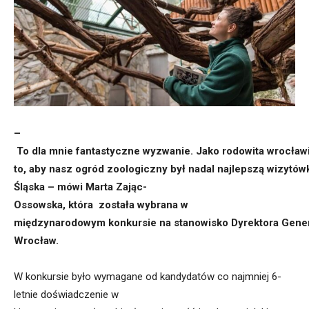
–
To
dla
mnie
fantastyczne
wyzwanie.
Jako
rodowita
wrocław
to,
aby
nasz
ogród
zoologiczny
był
nadal
najlepszą
wizytów
Śląska
–
mówi
Marta
Zając-
Ossowska,
która
została
wybrana
w
międzynarodowym
konkursie
na
stanowisko
Dyrektora
Gene
Wrocław
.
W
konkursie
było
wymagane
od
kandydatów
co
najmniej
6-
letnie
doświadczenie
w