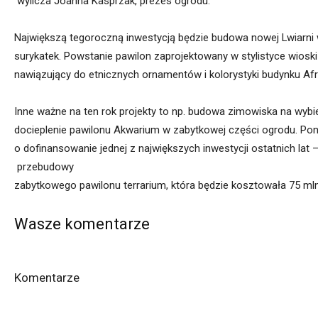
wylicza
Joanna
Kasprzak,
p
rezes
ogrodu
.
Największą
tegoroczną
inwestycją
będzie
budowa
nowej
Lwiarni
surykatek.
Powstanie
pawilon
zaprojektowany
w
stylistyce
wioski
nawiązujący
do
etnicznych
ornamentów
i
kolorystyki
budynku
Afr
Inne
ważne
na
te
n
rok
projekty
to
np.
budowa
zimowiska
na
wybi
docieplenie
pawilonu
Akwarium
w
zabytkowej
części
ogrodu.
Pon
o
dofinansowanie
jednej
z
największych
inwestycji
ostatnich
lat
przebudowy
zabytkowego
pawilonu
t
errarium,
która
będzie
kosztowała
75
ml
Wasze komentarze
Komentarze