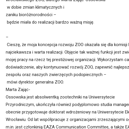
w
dobie
zmian
klimatycznych
i
zaniku
bioróżnorodności
–
będzie
miała
do
realizacji
bardzo
ważną
misję.
–
Cieszę,
że
moja
koncepcja
rozwoju
ZOO
okazała
się
dla
komisji
najciekawsza
i
warta
realizacji.
Objęcie
tak
ważnej
funkcji
jest
zwi
mojej
pracy
na
rzecz
tej
prestiżowej
organizacji.
Wykorzystam
ca
doświadczenie,
aby
kontynuować
rozwój
ZOO,
zapewnić
najleps
zespołu
oraz
naszych
zwierzęcych
podopiecznych
–
mówi
dyrektor
generalna
ZOO
.
Marta
Z
ając-
Ossowska
jest
absolwentką
zootechniki
na
Uniwersytecie
Przyrodniczym,
ukończyła
również
podyplomowo
studia
manager
obecnie
przygotowuje
doktorat
wdrożeniowy
na
Uniwersytecie
E
Wrocławiu
.
Od
lat
współpracuje
z
organizacjami
zrzeszającymi
o
m.in.
jest
członkinią
EAZA
Communication
Committee
,
a
także
E