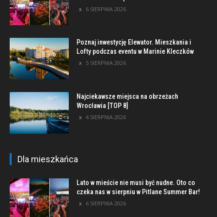
6 SIERPNIA 2026
Poznaj inwestycję Elewator. Mieszkania i
Lofty podczas eventu w Marinie Kleczków
5 SIERPNIA 2026
Najciekawsze miejsca na obrzeżach
Wrocławia [TOP 8]
4 SIERPNIA 2026
Dla mieszkańca
Lato w mieście nie musi być nudne. Oto co
czeka nas w sierpniu w Pitlane Summer Bar!
6 SIERPNIA 2026