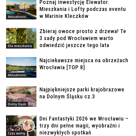
Poznaj inwestycję Elewator.
Mieszkania i Lofty podczas eventu
w Marinie Kleczków
Aktualności
Zbieraj owoce prosto z drzewa! Te
3 sady pod Wrocławiem warto
odwiedzić jeszcze tego lata
Dla mieszkańca
Najciekawsze miejsca na obrzeżach
Wrocławia [TOP 8]
Aktualności
Najpiękniejsze parki krajobrazowe
na Dolnym Śląsku cz.3
Dolny Śląsk
Dni Fantastyki 2026 we Wrocławiu –
trzy dni pełne magii, wyobraźni i
niezwykłych spotkań
Czas wolny