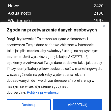
Nowe
2420
Aktualności
2190
Wiadomości
1997
REKLAMA
849
Zgoda na przetwarzanie danych osobowych
Atrakcje turystyczne
670
Drogi Użytkowniku! Ta strona korzysta z ciasteczek i
przetwarza Twoje dane osobowe zbierane w Internecie:
takie jak pliki cookies, aby świadczyć usługi na najwyższym
poziomie. Jeśli wyrazisz zgodę klikając AKCEPTUJĘ,
będziemy przetwarzać Twoje dane osobowe takie jak adresy
IP czy identyfikatory plików cookie do celów marketingowych,
w szczególności na potrzeby wyświetlania reklam
dopasowanych do Twoich zainteresowań i preferencji w
naszym serwisie. Wyrażenie zgody jest
dobrowolne.
Polityka prywatności
Kontakt
O nas
Patronat medialny
Reklama
Polityka Prywatności
kochampoznan.pl
Dostosuj
AKCEPTUJĘ