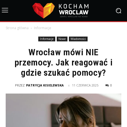
Strona główna
Informacje
Informacje
Nowe
Wiadomości
Wrocław mówi NIE
przemocy. Jak reagować i
gdzie szukać pomocy?
PRZEZ
PATRYCJA KISIELEWSKA
11 CZERWCA 2025
0