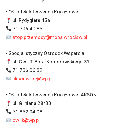
• Ośrodek Interwencji Kryzysowej
ul. Rydygiera 45a
71 796 40 85
stop.przemocy@mops.wroclaw.pl
• Specjalistyczny Ośrodek Wsparcia
ul. Gen. T. Bora-Komorowskiego 31
71 736 06 82
aksonwroc@wp.pl
• Ośrodek Interwencji Kryzysowej AKSON
ul. Gliniana 28/30
71 352 94 03
owiik@wp.pl