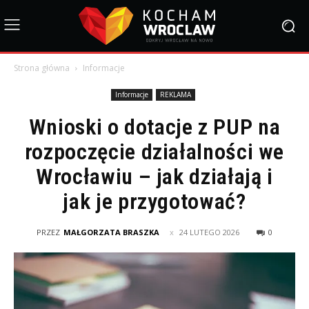
Strona główna
Informacje
Informacje
REKLAMA
Wnioski o dotacje z PUP na
rozpoczęcie działalności we
Wrocławiu – jak działają i
jak je przygotować?
PRZEZ
MAŁGORZATA BRASZKA
24 LUTEGO 2026
0