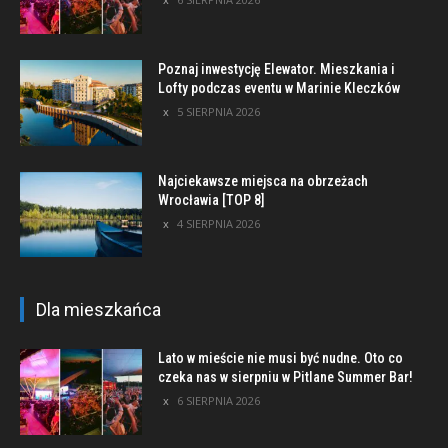
Poznaj inwestycję Elewator. Mieszkania i
Lofty podczas eventu w Marinie Kleczków
5 SIERPNIA 2026
Najciekawsze miejsca na obrzeżach
Wrocławia [TOP 8]
4 SIERPNIA 2026
Dla mieszkańca
Lato w mieście nie musi być nudne. Oto co
czeka nas w sierpniu w Pitlane Summer Bar!
6 SIERPNIA 2026