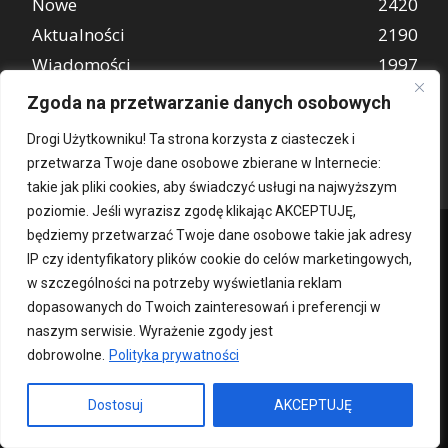
Nowe
2420
Aktualności
2190
Wiadomości
1997
REKLAMA
849
Zgoda na przetwarzanie danych osobowych
Atrakcje turystyczne
670
Drogi Użytkowniku! Ta strona korzysta z ciasteczek i
przetwarza Twoje dane osobowe zbierane w Internecie:
takie jak pliki cookies, aby świadczyć usługi na najwyższym
poziomie. Jeśli wyrazisz zgodę klikając AKCEPTUJĘ,
będziemy przetwarzać Twoje dane osobowe takie jak adresy
IP czy identyfikatory plików cookie do celów marketingowych,
w szczególności na potrzeby wyświetlania reklam
dopasowanych do Twoich zainteresowań i preferencji w
naszym serwisie. Wyrażenie zgody jest
dobrowolne.
Polityka prywatności
Kontakt
O nas
Patronat medialny
Reklama
Polityka Prywatności
kochampoznan.pl
Dostosuj
AKCEPTUJĘ