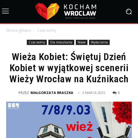
Strona główna
Czas wolny
Czas wolny
Dla mieszkańca
Nowe
Wydarzenia
Wieża Kobiet: Świętuj Dzień
Kobiet w wyjątkowej scenerii
Wieży Wrocław na Kuźnikach
PRZEZ
MAŁGORZATA BRASZKA
3 MARCA 2025
0