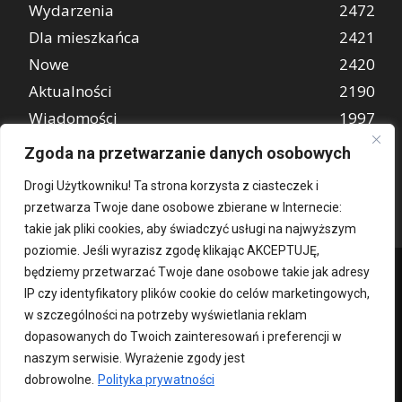
Wydarzenia
2472
Dla mieszkańca
2421
Nowe
2420
Aktualności
2190
Wiadomości
1997
REKLAMA
849
Zgoda na przetwarzanie danych osobowych
Atrakcje turystyczne
670
Drogi Użytkowniku! Ta strona korzysta z ciasteczek i
przetwarza Twoje dane osobowe zbierane w Internecie:
takie jak pliki cookies, aby świadczyć usługi na najwyższym
poziomie. Jeśli wyrazisz zgodę klikając AKCEPTUJĘ,
będziemy przetwarzać Twoje dane osobowe takie jak adresy
IP czy identyfikatory plików cookie do celów marketingowych,
w szczególności na potrzeby wyświetlania reklam
dopasowanych do Twoich zainteresowań i preferencji w
naszym serwisie. Wyrażenie zgody jest
dobrowolne.
Polityka prywatności
Kontakt
O nas
Patronat medialny
Reklama
Polityka Prywatności
kochampoznan.pl