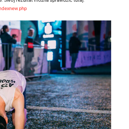
e. Swój rezultat można sprawdzić tutaj:
indexnew.php