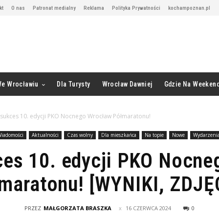
kt
O nas
Patronat medialny
Reklama
Polityka Prywatności
kochampoznan.pl
We Wrocławiu
Dla Turysty
Wrocław Dawniej
Gdzie Na Weeken
i sukces 10. edycji PKO Nocnego Wrocław Półmaratonu!
iadomości
Aktualności
Czas wolny
Dla mieszkańca
Na topie
Nowe
Wydarzeni
ces 10. edycji PKO Nocn
maratonu! [WYNIKI, ZDJĘ
PRZEZ
MAŁGORZATA BRASZKA
16 CZERWCA 2024
0