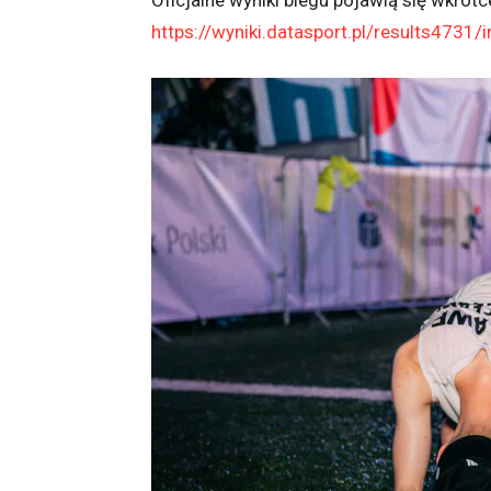
Oficjalne wyniki biegu pojawią się wkrótc
https://wyniki.datasport.pl/results4731/