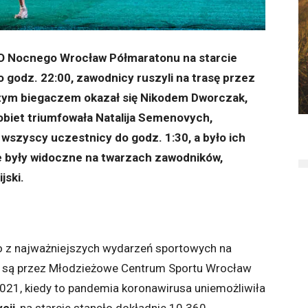
KO Nocnego Wrocław Półmaratonu na starcie
o godz. 22:00, zawodnicy ruszyli na trasę przez
zym biegaczem okazał się Nikodem Dworczak,
obiet triumfowała Natalija Semenovych,
 wszyscy uczestnicy do godz. 1:30, a było ich
e były widoczne na twarzach zawodników,
jski.
 z najważniejszych wydarzeń sportowych na
 są przez Młodzieżowe Centrum Sportu Wrocław
i 2021, kiedy to pandemia koronawirusa uniemożliwiła