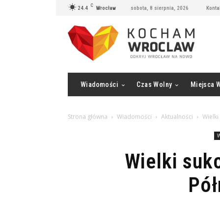
C
24.4
Wrocław
sobota, 8 sierpnia, 2026
Konta
Wiadomości
Czas Wolny
Miejsca 
Strona główna
Wiadomości
Aktualności
Wielk
W
Wielki suk
Pół