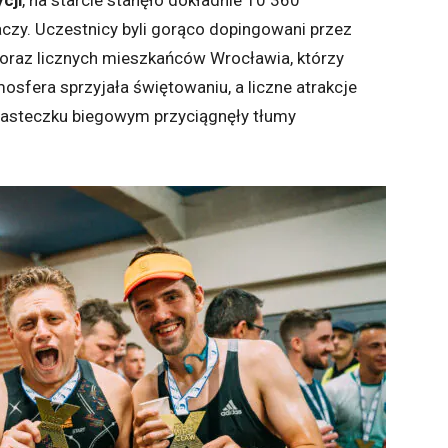
cji
, na starcie stanęło dokładnie 10 360
aczy. Uczestnicy byli gorąco dopingowani przez
m oraz licznych mieszkańców Wrocławia, którzy
tmosfera sprzyjała świętowaniu, a liczne atrakcje
iasteczku biegowym przyciągnęły tłumy