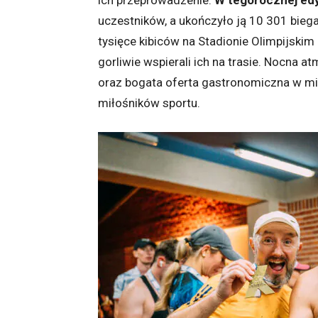
ich przeprowadzenie.
W tegorocznej edy
uczestników, a ukończyło ją 10 301 bieg
tysięce kibiców na Stadionie Olimpijski
gorliwie wspierali ich na trasie. Nocna a
oraz bogata oferta gastronomiczna w m
miłośników sportu.