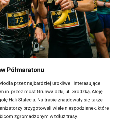
aw Półmaratonu
iodła przez najbardziej urokliwe i interesujące
m.in. przez most Grunwaldzki, ul. Grodzką, Aleję
olę Hali Stulecia. Na trasie znajdowały się także
ganizatorzy przygotowali wiele niespodzianek, które
 kibicom zgromadzonym wzdłuż trasy.