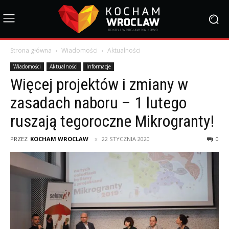
Strona główna
Wiadomości
Aktualności
Wiadomości
Aktualności
Informacje
Więcej projektów i zmiany w
zasadach naboru – 1 lutego
ruszają tegoroczne Mikrogranty!
PRZEZ
KOCHAM WROCLAW
22 STYCZNIA 2020
0