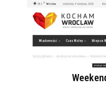
C
15.1
Wrocław
niedziela, 9 sierpnia, 2026
Kon
Wiadomości
Czas Wolny
Miejsca 
Strona główna
atrakcje we wrocławiu
Weekend we
atrakcje w
Weekend