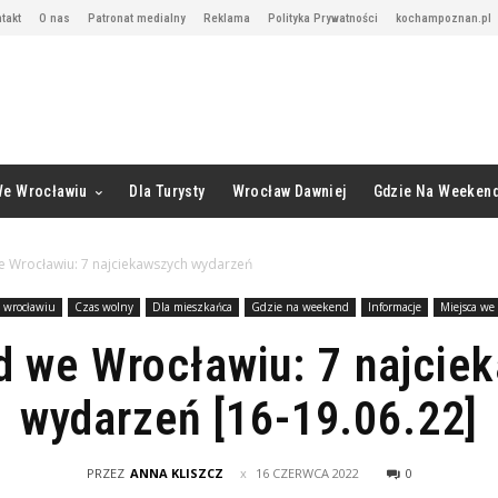
takt
O nas
Patronat medialny
Reklama
Polityka Prywatności
kochampoznan.pl
We Wrocławiu
Dla Turysty
Wrocław Dawniej
Gdzie Na Weeken
 Wrocławiu: 7 najciekawszych wydarzeń
e wrocławiu
Czas wolny
Dla mieszkańca
Gdzie na weekend
Informacje
Miejsca we
 we Wrocławiu: 7 najcie
wydarzeń [16-19.06.22]
PRZEZ
ANNA KLISZCZ
16 CZERWCA 2022
0