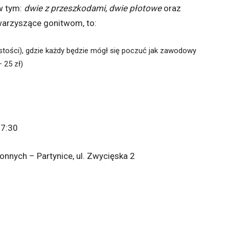
 w tym:
dwie z przeszkodami
,
dwie płotowe
oraz
owarzyszące gonitwom, to:
istości), gdzie każdy będzie mógł się poczuć jak zawodowy
 25 zł)
17:30
nych – Partynice, ul. Zwycięska 2