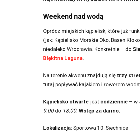
Weekend nad wodą
Oprócz miejskich kąpielisk, które już fu
(jak: Kąpielisko Morskie Oko, Basen Kłoko
niedaleko Wrocławia. Konkretnie – do
Si
Błękitna Laguna
.
Na terenie akwenu znajdują się
trzy stre
tutaj popływać kajakiem i rowerem wod
Kąpielisko otwarte
jest
codziennie
– w
9:00
do
18:00
.
Wstęp za darmo.
Lokalizacja:
Sportowa 10, Siechnice