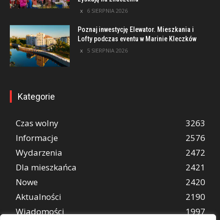
6 SIERPNIA 2026
Poznaj inwestycję Elewator. Mieszkania i
Lofty podczas eventu w Marinie Kleczków
5 SIERPNIA 2026
Kategorie
Czas wolny
3263
Informacje
2576
Wydarzenia
2472
Dla mieszkańca
2421
Nowe
2420
Aktualności
2190
Wiadomości
1997