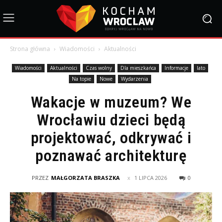
Strona główna
Wiadomości
Aktualności
Wiadomości
Aktualności
Czas wolny
Dla mieszkańca
Informacje
lato
Na topie
Nowe
Wydarzenia
Wakacje w muzeum? We
Wrocławiu dzieci będą
projektować, odkrywać i
poznawać architekturę
PRZEZ
MAŁGORZATA BRASZKA
1 LIPCA 2026
0