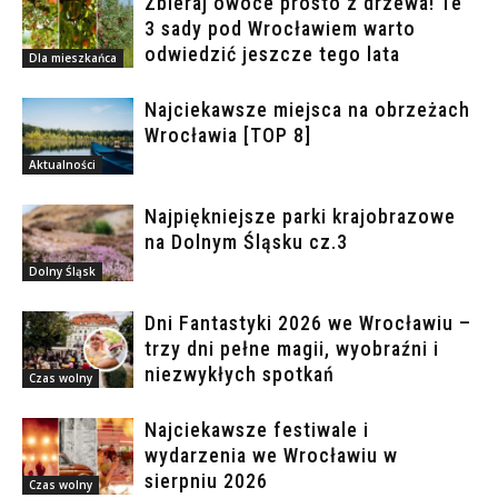
Zbieraj owoce prosto z drzewa! Te
3 sady pod Wrocławiem warto
odwiedzić jeszcze tego lata
Dla mieszkańca
Najciekawsze miejsca na obrzeżach
Wrocławia [TOP 8]
Aktualności
Najpiękniejsze parki krajobrazowe
na Dolnym Śląsku cz.3
Dolny Śląsk
Dni Fantastyki 2026 we Wrocławiu –
trzy dni pełne magii, wyobraźni i
niezwykłych spotkań
Czas wolny
Najciekawsze festiwale i
wydarzenia we Wrocławiu w
sierpniu 2026
Czas wolny