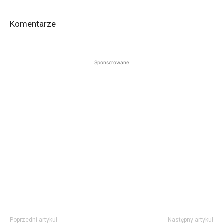
Komentarze
Sponsorowane
Poprzedni artykuł
Następny artykuł