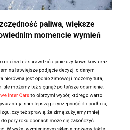
zczędność paliwa, większe
powiednim momencie wymień
o można też sprawdzić opinie użytkowników oraz
nam na łatwiejsze podjęcie decyzji o danym
a nierówna jest oponie zimowej i możemy tutaj
, ale możemy też sięgnąć po tańsze ogumienie.
we Inter Cars
to olbrzymi wybór, którego warto
warantują nam lepszą przyczepność do podłoża,
izgu, czy też sprawią, że zimą zużyjemy mniej
h do pory roku oponach może się zakończyć
tać. W wyżej wymienionym sklepie możemy także