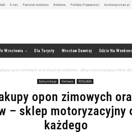
takt
O nas
Patronat medialny
Reklama
Polityka Prywatności
kochampoznan.pl
We Wrocławiu
Dla Turysty
Wrocław Dawniej
Gdzie Na Weeken
kupy opon zimowych oraz innych produktów – sklep motoryzacyjny online dla.
Komunikacja
Kierowca
REKLAMA
akupy opon zimowych ora
w – sklep motoryzacyjny o
każdego