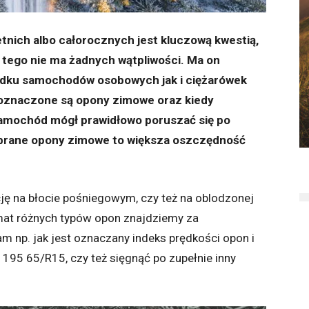
nich albo całorocznych jest kluczową kwestią,
o tego nie ma żadnych wątpliwości. Ma on
adku samochodów osobowych jak i ciężarówek
k oznaczone są opony zimowe oraz kiedy
amochód mógł prawidłowo poruszać się po
brane opony zimowe to większa oszczędność
ję na błocie pośniegowym, czy też na oblodzonej
emat różnych typów opon znajdziemy za
m np. jak jest oznaczany indeks prędkości opon i
 195 65/R15, czy też sięgnąć po zupełnie inny