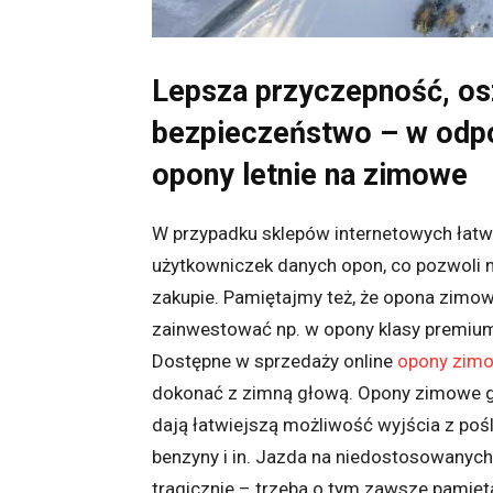
Lepsza przyczepność, os
bezpieczeństwo – w od
opony letnie na zimowe
W przypadku sklepów internetowych łatw
użytkowniczek danych opon, co pozwoli 
zakupie. Pamiętajmy też, że opona zimow
zainwestować np. w opony klasy premium
Dostępne w sprzedaży online
opony zimo
dokonać z zimną głową. Opony zimowe g
dają łatwiejszą możliwość wyjścia z pośl
benzyny i in. Jazda na niedostosowanyc
tragicznie – trzeba o tym zawsze pamię