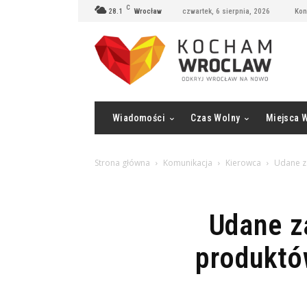
C
28.1
Wrocław
czwartek, 6 sierpnia, 2026
Kon
Wiadomości
Czas Wolny
Miejsca 
Strona główna
Komunikacja
Kierowca
Udane za
Udane z
produktó