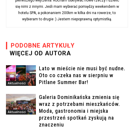
pierwszego wejrzenia. Kocham odkrywać nowe rzeczy i dzielić
się nimi z innymi. Jeśli mam wybierać pomiędzy weekendem w
hotelu SPA, a pokonaniem 200km w kilka dni na rowerze, to
wybieram to drugie :) Jestem niepoprawną optymistką.
PODOBNE ARTYKUŁY
WIĘCEJ OD AUTORA
Lato w mieście nie musi być nudne.
Oto co czeka nas w sierpniu w
Pitlane Summer Bar!
Aktualności
Galeria Dominikańska zmienia się
wraz z potrzebami mieszkańców.
Moda, gastronomia i miejska
Aktualności
przestrzeń spotkań zyskują na
znaczeniu