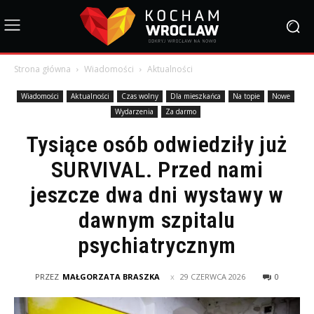
Strona główna
Wiadomości
Aktualności
Wiadomości
Aktualności
Czas wolny
Dla mieszkańca
Na topie
Nowe
Wydarzenia
Za darmo
Tysiące osób odwiedziły już
SURVIVAL. Przed nami
jeszcze dwa dni wystawy w
dawnym szpitalu
psychiatrycznym
PRZEZ
MAŁGORZATA BRASZKA
29 CZERWCA 2026
0