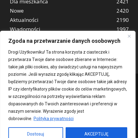
Dla mieszkańca
2421
Nowe
2420
Aktualności
2190
Wiadomości
1997
REKLAMA
849
Zgoda na przetwarzanie danych osobowych
Atrakcje turystyczne
670
Drogi Użytkowniku! Ta strona korzysta z ciasteczek i
przetwarza Twoje dane osobowe zbierane w Internecie:
takie jak pliki cookies, aby świadczyć usługi na najwyższym
poziomie. Jeśli wyrazisz zgodę klikając AKCEPTUJĘ,
będziemy przetwarzać Twoje dane osobowe takie jak adresy
IP czy identyfikatory plików cookie do celów marketingowych,
w szczególności na potrzeby wyświetlania reklam
dopasowanych do Twoich zainteresowań i preferencji w
naszym serwisie. Wyrażenie zgody jest
dobrowolne.
Polityka prywatności
Kontakt
O nas
Patronat medialny
Reklama
Polityka Prywatności
kochampoznan.pl
Dostosuj
AKCEPTUJĘ