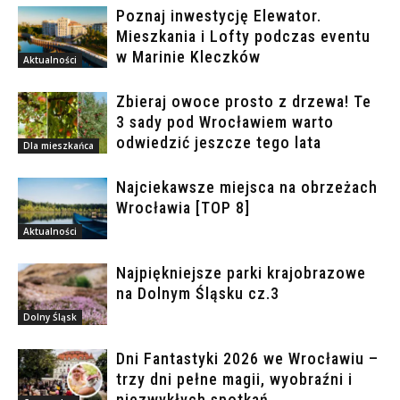
Poznaj inwestycję Elewator.
Mieszkania i Lofty podczas eventu
w Marinie Kleczków
Aktualności
Zbieraj owoce prosto z drzewa! Te
3 sady pod Wrocławiem warto
odwiedzić jeszcze tego lata
Dla mieszkańca
Najciekawsze miejsca na obrzeżach
Wrocławia [TOP 8]
Aktualności
Najpiękniejsze parki krajobrazowe
na Dolnym Śląsku cz.3
Dolny Śląsk
Dni Fantastyki 2026 we Wrocławiu –
trzy dni pełne magii, wyobraźni i
niezwykłych spotkań