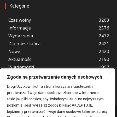
Kategorie
Czas wolny
3263
Informacje
2576
Wydarzenia
2472
Dla mieszkańca
2421
Nowe
2420
Aktualności
2190
Wiadomości
1997
REKLAMA
849
Zgoda na przetwarzanie danych osobowych
Atrakcje turystyczne
670
Drogi Użytkowniku! Ta strona korzysta z ciasteczek i
przetwarza Twoje dane osobowe zbierane w Internecie:
takie jak pliki cookies, aby świadczyć usługi na najwyższym
poziomie. Jeśli wyrazisz zgodę klikając AKCEPTUJĘ,
będziemy przetwarzać Twoje dane osobowe takie jak adresy