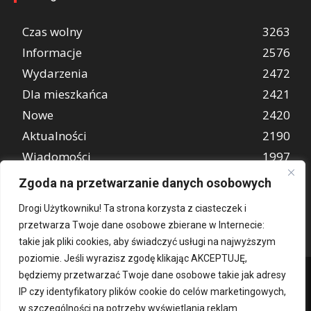
Czas wolny
3263
Informacje
2576
Wydarzenia
2472
Dla mieszkańca
2421
Nowe
2420
Aktualności
2190
Wiadomości
1997
REKLAMA
849
Zgoda na przetwarzanie danych osobowych
Atrakcje turystyczne
670
Drogi Użytkowniku! Ta strona korzysta z ciasteczek i
przetwarza Twoje dane osobowe zbierane w Internecie:
takie jak pliki cookies, aby świadczyć usługi na najwyższym
poziomie. Jeśli wyrazisz zgodę klikając AKCEPTUJĘ,
będziemy przetwarzać Twoje dane osobowe takie jak adresy
IP czy identyfikatory plików cookie do celów marketingowych,
w szczególności na potrzeby wyświetlania reklam