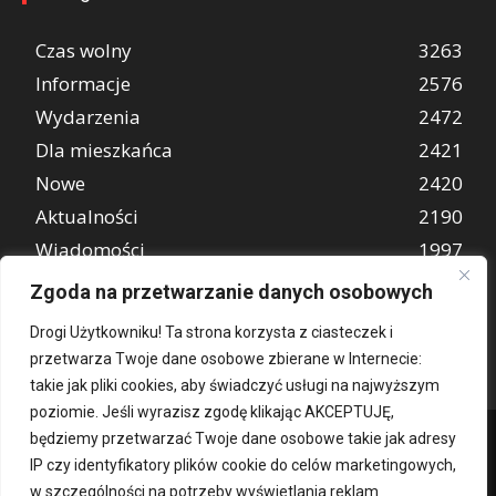
Czas wolny
3263
Informacje
2576
Wydarzenia
2472
Dla mieszkańca
2421
Nowe
2420
Aktualności
2190
Wiadomości
1997
REKLAMA
849
Zgoda na przetwarzanie danych osobowych
Atrakcje turystyczne
670
Drogi Użytkowniku! Ta strona korzysta z ciasteczek i
przetwarza Twoje dane osobowe zbierane w Internecie:
takie jak pliki cookies, aby świadczyć usługi na najwyższym
poziomie. Jeśli wyrazisz zgodę klikając AKCEPTUJĘ,
będziemy przetwarzać Twoje dane osobowe takie jak adresy
IP czy identyfikatory plików cookie do celów marketingowych,
w szczególności na potrzeby wyświetlania reklam