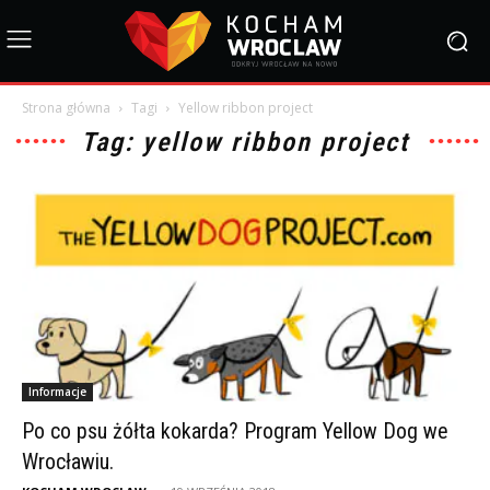
Strona główna
Tagi
Yellow ribbon project
Tag: yellow ribbon project
Informacje
Po co psu żółta kokarda? Program Yellow Dog we
Wrocławiu.