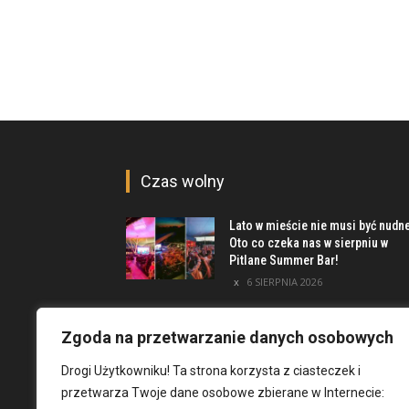
Czas wolny
Lato w mieście nie musi być nudn
Oto co czeka nas w sierpniu w
Pitlane Summer Bar!
6 SIERPNIA 2026
Poznaj inwestycję Elewator.
Mieszkania i Lofty podczas event
Zgoda na przetwarzanie danych osobowych
w Marinie Kleczków
Drogi Użytkowniku! Ta strona korzysta z ciasteczek i
5 SIERPNIA 2026
przetwarza Twoje dane osobowe zbierane w Internecie:
Najciekawsze miejsca na obrzeż