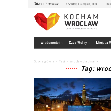
C
20.5
Wrocław
czwartek, 6 sierpnia, 2026
Kon
Wiadomości
Czas Wolny
Miejsca 
Strona główna
Tagi
Wroclaw dla ukrainy
Tag: wroc