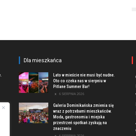
Dla mieszkańca
e.
Lato w mieście nie musi być nudne.
Oto co czeka nas w sierpniu w
Pitlane Summer Bar!
6 SIERPNIA 2026
Galeria Dominikańska zmienia się
u
wraz z potrzebami mieszkańców.
Moda, gastronomia i miejska
przestrzeń spotkań zyskują na
znaczeniu
ach
6 SIERPNIA 2026