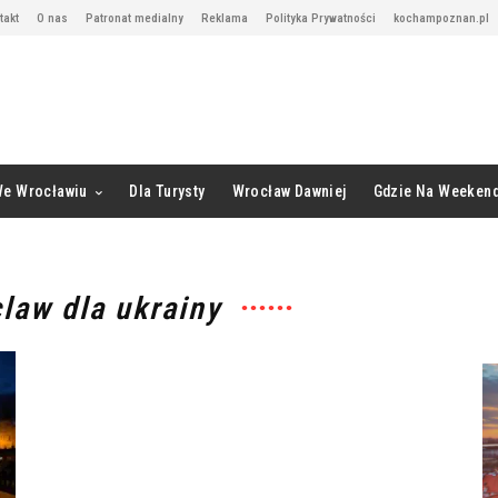
takt
O nas
Patronat medialny
Reklama
Polityka Prywatności
kochampoznan.pl
We Wrocławiu
Dla Turysty
Wrocław Dawniej
Gdzie Na Weeken
law dla ukrainy