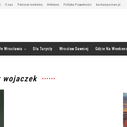
t
O nas
Patronat medialny
Reklama
Polityka Prywatności
kochampoznan.pl
We Wrocławiu
Dla Turysty
Wrocław Dawniej
Gdzie Na Weeken
: wojaczek