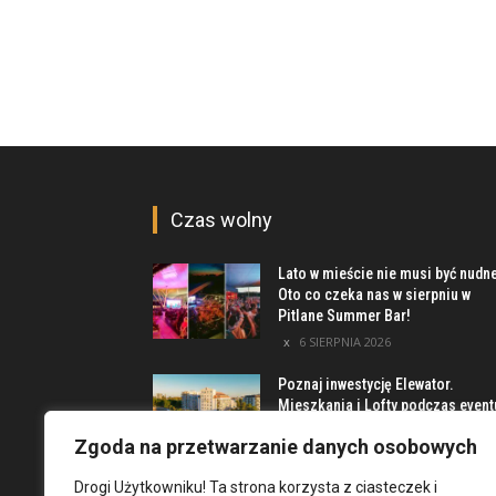
Czas wolny
Lato w mieście nie musi być nudn
Oto co czeka nas w sierpniu w
Pitlane Summer Bar!
6 SIERPNIA 2026
Poznaj inwestycję Elewator.
Mieszkania i Lofty podczas event
w Marinie Kleczków
Zgoda na przetwarzanie danych osobowych
5 SIERPNIA 2026
Drogi Użytkowniku! Ta strona korzysta z ciasteczek i
Najciekawsze miejsca na obrzeż