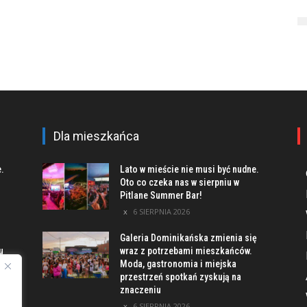
Dla mieszkańca
e.
Lato w mieście nie musi być nudne.
Oto co czeka nas w sierpniu w
Pitlane Summer Bar!
6 SIERPNIA 2026
Galeria Dominikańska zmienia się
u
wraz z potrzebami mieszkańców.
Moda, gastronomia i miejska
przestrzeń spotkań zyskują na
znaczeniu
ach
6 SIERPNIA 2026