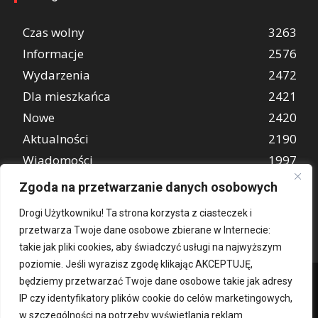
Czas wolny
3263
Informacje
2576
Wydarzenia
2472
Dla mieszkańca
2421
Nowe
2420
Aktualności
2190
Wiadomości
1997
REKLAMA
849
Zgoda na przetwarzanie danych osobowych
Atrakcje turystyczne
670
Drogi Użytkowniku! Ta strona korzysta z ciasteczek i
przetwarza Twoje dane osobowe zbierane w Internecie:
takie jak pliki cookies, aby świadczyć usługi na najwyższym
poziomie. Jeśli wyrazisz zgodę klikając AKCEPTUJĘ,
będziemy przetwarzać Twoje dane osobowe takie jak adresy
IP czy identyfikatory plików cookie do celów marketingowych,
w szczególności na potrzeby wyświetlania reklam