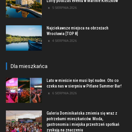
Lofty podczas eventu w Marinie Kleczków
5 SIERPNIA 2026
Najciekawsze miejsca na obrzeżach
Wrocławia [TOP 8]
4 SIERPNIA 2026
Dla mieszkańca
Lato w mieście nie musi być nudne. Oto co
czeka nas w sierpniu w Pitlane Summer Bar!
6 SIERPNIA 2026
Galeria Dominikańska zmienia się wraz z
potrzebami mieszkańców. Moda,
gastronomia i miejska przestrzeń spotkań
zyskują na znaczeniu