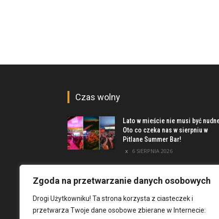
Czas wolny
Lato w mieście nie musi być nudn
Oto co czeka nas w sierpniu w
Pitlane Summer Bar!
6 SIERPNIA 2026
Poznaj inwestycję Elewator.
Mieszkania i Lofty podczas event
Zgoda na przetwarzanie danych osobowych
w Marinie Kleczków
Drogi Użytkowniku! Ta strona korzysta z ciasteczek i
5 SIERPNIA 2026
przetwarza Twoje dane osobowe zbierane w Internecie:
Najciekawsze miejsca na obrzeż