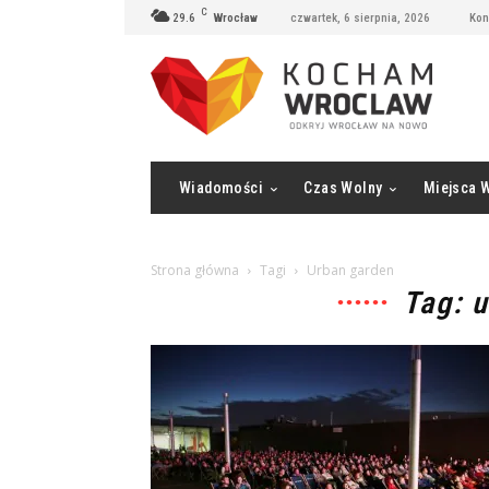
C
29.6
Wrocław
czwartek, 6 sierpnia, 2026
Kon
Wiadomości
Czas Wolny
Miejsca 
Strona główna
Tagi
Urban garden
Tag: 