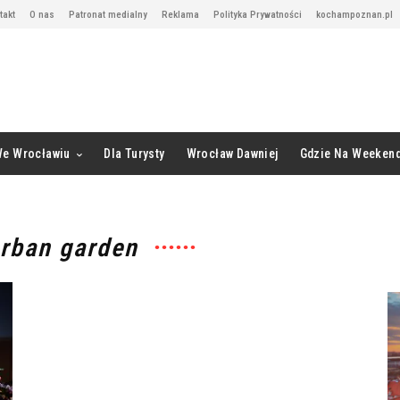
takt
O nas
Patronat medialny
Reklama
Polityka Prywatności
kochampoznan.pl
We Wrocławiu
Dla Turysty
Wrocław Dawniej
Gdzie Na Weeken
urban garden