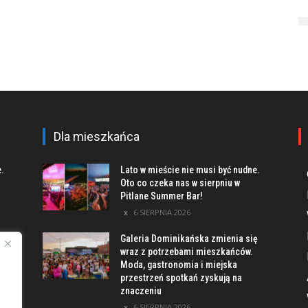
Dla mieszkańca
e.
Lato w mieście nie musi być nudne.
Oto co czeka nas w sierpniu w
Pitlane Summer Bar!
6 SIERPNIA 2026
Galeria Dominikańska zmienia się
u
wraz z potrzebami mieszkańców.
Moda, gastronomia i miejska
przestrzeń spotkań zyskują na
znaczeniu
ach
6 SIERPNIA 2026