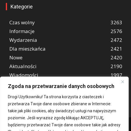
Kategorie
Czas wolny
3263
Informacje
2576
Wydarzenia
2472
Dla mieszkańca
2421
Nowe
2420
Aktualności
2190
Wiadomości
1997
REKLAMA
849
Zgoda na przetwarzanie danych osobowych
Atrakcje turystyczne
670
Drogi Użytkowniku! Ta strona korzysta z ciasteczek i
przetwarza Twoje dane osobowe zbierane w Internecie:
takie jak pliki cookies, aby świadczyć usługi na najwyższym
poziomie. Jeśli wyrazisz zgodę klikając AKCEPTUJĘ,
będziemy przetwarzać Twoje dane osobowe takie jak adresy