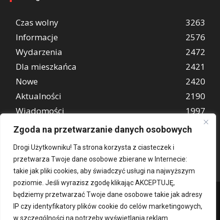
Czas wolny
3263
Informacje
2576
Wydarzenia
2472
Dla mieszkańca
2421
Nowe
2420
Aktualności
2190
Wiadomości
1997
REKLAMA
849
Zgoda na przetwarzanie danych osobowych
Atrakcje turystyczne
670
Drogi Użytkowniku! Ta strona korzysta z ciasteczek i
przetwarza Twoje dane osobowe zbierane w Internecie:
takie jak pliki cookies, aby świadczyć usługi na najwyższym
poziomie. Jeśli wyrazisz zgodę klikając AKCEPTUJĘ,
będziemy przetwarzać Twoje dane osobowe takie jak adresy
IP czy identyfikatory plików cookie do celów marketingowych,
w szczególności na potrzeby wyświetlania reklam