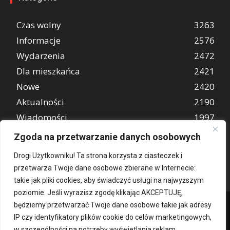
Czas wolny
3263
Informacje
2576
Wydarzenia
2472
Dla mieszkańca
2421
Nowe
2420
Aktualności
2190
Wiadomości
1997
REKLAMA
849
Zgoda na przetwarzanie danych osobowych
Atrakcje turystyczne
670
Drogi Użytkowniku! Ta strona korzysta z ciasteczek i
przetwarza Twoje dane osobowe zbierane w Internecie:
takie jak pliki cookies, aby świadczyć usługi na najwyższym
poziomie. Jeśli wyrazisz zgodę klikając AKCEPTUJĘ,
będziemy przetwarzać Twoje dane osobowe takie jak adresy
IP czy identyfikatory plików cookie do celów marketingowych,
w szczególności na potrzeby wyświetlania reklam