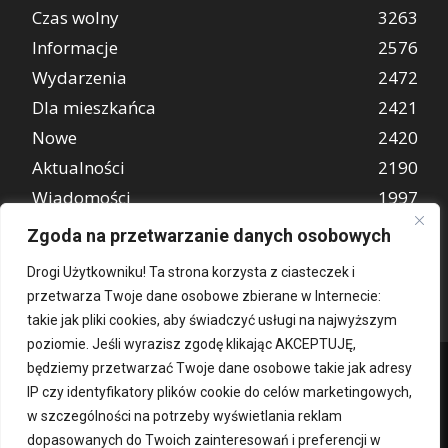
Czas wolny
3263
Informacje
2576
Wydarzenia
2472
Dla mieszkańca
2421
Nowe
2420
Aktualności
2190
Wiadomości
1997
REKLAMA
849
Zgoda na przetwarzanie danych osobowych
Atrakcje turystyczne
670
Drogi Użytkowniku! Ta strona korzysta z ciasteczek i
przetwarza Twoje dane osobowe zbierane w Internecie:
takie jak pliki cookies, aby świadczyć usługi na najwyższym
poziomie. Jeśli wyrazisz zgodę klikając AKCEPTUJĘ,
będziemy przetwarzać Twoje dane osobowe takie jak adresy
IP czy identyfikatory plików cookie do celów marketingowych,
w szczególności na potrzeby wyświetlania reklam
dopasowanych do Twoich zainteresowań i preferencji w