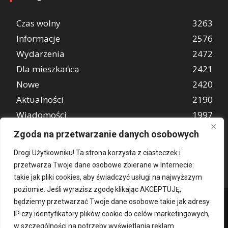
Czas wolny
3263
Informacje
2576
Wydarzenia
2472
Dla mieszkańca
2421
Nowe
2420
Aktualności
2190
Wiadomości
1997
REKLAMA
849
Zgoda na przetwarzanie danych osobowych
Atrakcje turystyczne
670
Drogi Użytkowniku! Ta strona korzysta z ciasteczek i
przetwarza Twoje dane osobowe zbierane w Internecie:
takie jak pliki cookies, aby świadczyć usługi na najwyższym
poziomie. Jeśli wyrazisz zgodę klikając AKCEPTUJĘ,
będziemy przetwarzać Twoje dane osobowe takie jak adresy
IP czy identyfikatory plików cookie do celów marketingowych,
w szczególności na potrzeby wyświetlania reklam